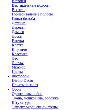
Веточки
Вертикальные полосы
Вензеля
Горизонтальные полосы
Гинко-билоба
Детские
Деревья
Дамаск
Доски
Елочка
Клетка
Кирпичи
Классика
Лес
Листья
Мрамор
Цветы
Фотообои
Divino Decor
Печать на заказ
Обои
Однотонные обои
Ткань, мешковина, рогожка
Штукатурка
Эффект окрашенной стены