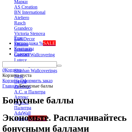
Марки
AS Creation
BN International
Ateliero
Rasch
Grandeco
Victoria Stenova
Еще
EuroDecor
Распродажа %
SALE
Milassa
Контакты
Erismann
Галерея
Gaenari Wallcovering
Lutece
Marburg
0
Корзина
Shinhan Wallcoverings
Корзина пуста
Sirpi
Корзина
Оформить заказ
Ugepa
Главная
/
Бонусные баллы
Zambaiti
А.С. и Палитра
Артекс
Бонусные баллы
Аспект
Палитра
AdaWall
Экономьте. Расплачивайтесь
Milassa
премиум
бонусными баллами