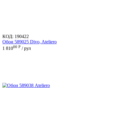
КОД:
190422
Обои 589025 Divo, Ateliero
00
Р
1 810
/ рул