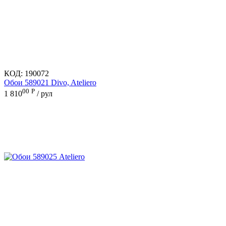
КОД:
190072
Обои 589021 Divo, Ateliero
00
Р
1 810
/ рул