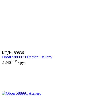
КОД:
189836
Обои 588997 Director, Ateliero
00
Р
2 240
/ рул