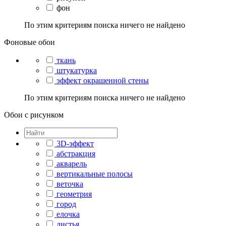
фон
По этим критериям поиска ничего не найдено
Фоновые обои
ткань
штукатурка
эффект окрашенной стены
По этим критериям поиска ничего не найдено
Обои с рисунком
3D-эффект
абстракция
акварель
вертикальные полосы
веточка
геометрия
город
елочка
листья