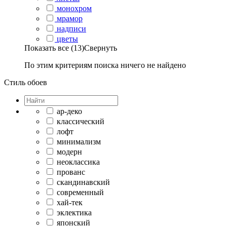
монохром
мрамор
надписи
цветы
Показать все (13)
Свернуть
По этим критериям поиска ничего не найдено
Стиль обоев
ар-деко
классический
лофт
минимализм
модерн
неоклассика
прованс
скандинавский
современный
хай-тек
эклектика
японский