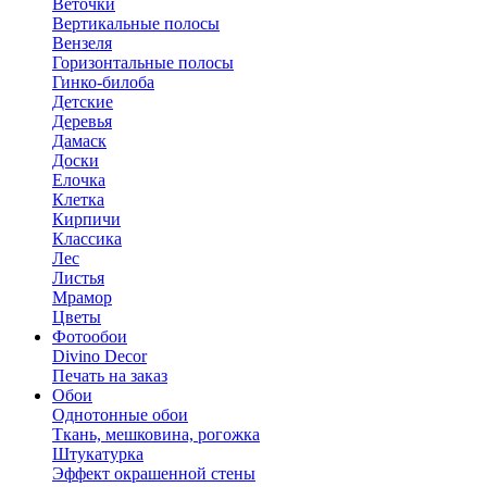
Веточки
Вертикальные полосы
Вензеля
Горизонтальные полосы
Гинко-билоба
Детские
Деревья
Дамаск
Доски
Елочка
Клетка
Кирпичи
Классика
Лес
Листья
Мрамор
Цветы
Фотообои
Divino Decor
Печать на заказ
Обои
Однотонные обои
Ткань, мешковина, рогожка
Штукатурка
Эффект окрашенной стены