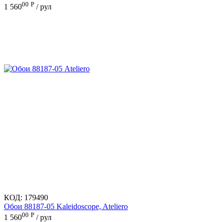
00
Р
1 560
/ рул
КОД:
179490
Обои 88187-05 Kaleidoscope, Ateliero
00
Р
1 560
/ рул