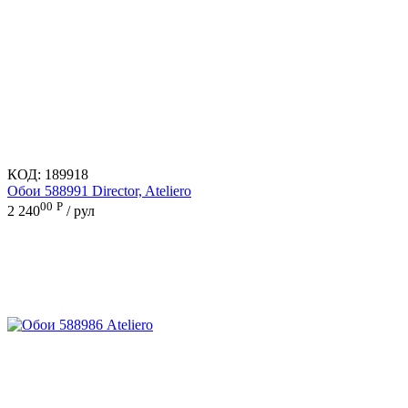
КОД:
189918
Обои 588991 Director, Ateliero
00
Р
2 240
/ рул