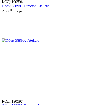
КОД:
190596
Обои 588987 Director, Ateliero
00
Р
2 330
/ рул
КОД:
190597