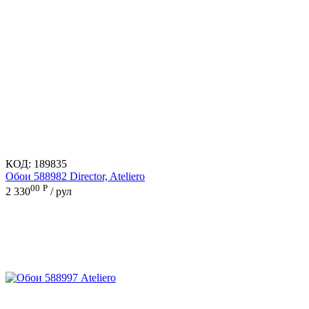
КОД:
189835
Обои 588982 Director, Ateliero
00
Р
2 330
/ рул