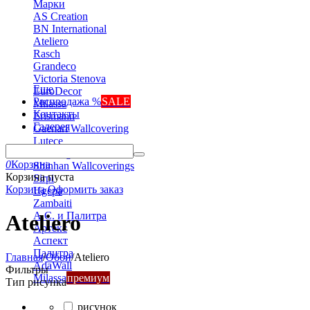
Марки
AS Creation
BN International
Ateliero
Rasch
Grandeco
Victoria Stenova
Еще
EuroDecor
Распродажа %
SALE
Milassa
Контакты
Erismann
Галерея
Gaenari Wallcovering
Lutece
Marburg
0
Корзина
Shinhan Wallcoverings
Корзина пуста
Sirpi
Корзина
Оформить заказ
Ugepa
Zambaiti
А.С. и Палитра
Ateliero
Артекс
Аспект
Палитра
Главная
/
Обои
/
Ateliero
AdaWall
Фильтры
Milassa
премиум
Тип рисунка
рисунок