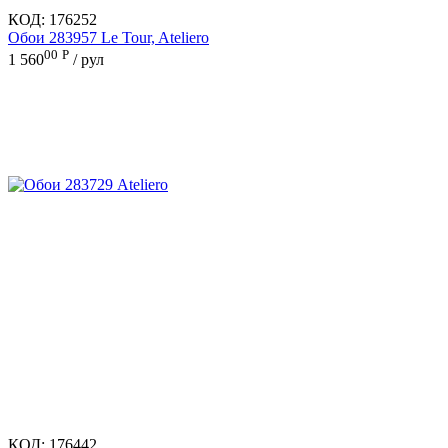
КОД:
176252
Обои 283957 Le Tour, Ateliero
00
Р
1 560
/ рул
КОД:
176442