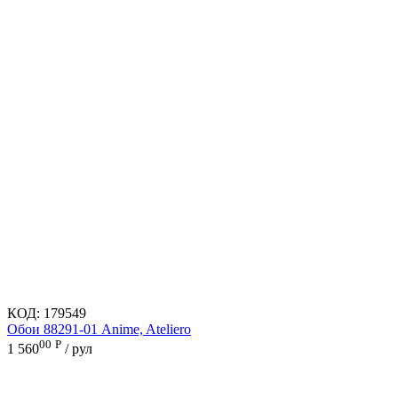
КОД:
179549
Обои 88291-01 Anime, Ateliero
00
Р
1 560
/ рул