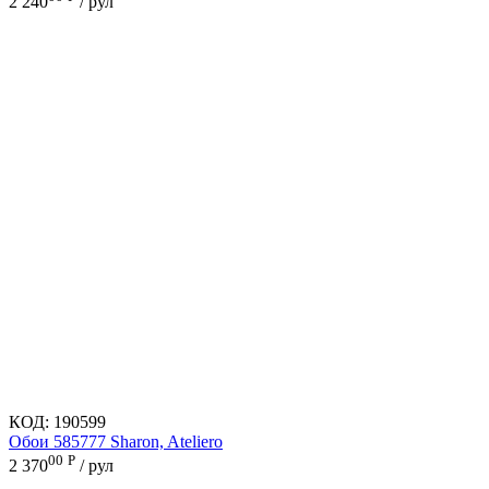
2 240
/ рул
КОД:
190599
Обои 585777 Sharon, Ateliero
00
Р
2 370
/ рул