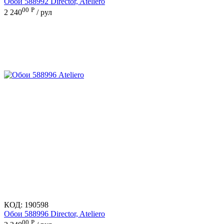
Обои 588992 Director, Ateliero
00
Р
2 240
/ рул
КОД:
190598
Обои 588996 Director, Ateliero
00
Р