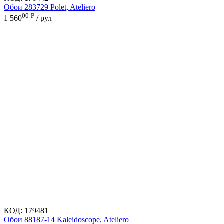
Обои 283729 Polet, Ateliero
00
Р
1 560
/ рул
КОД:
179481
Обои 88187-14 Kaleidoscope, Ateliero