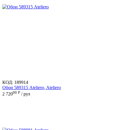
КОД:
189914
Обои 589315 Ateliero, Ateliero
00
Р
2 720
/ рул