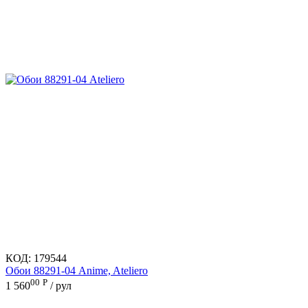
КОД:
179544
Обои 88291-04 Anime, Ateliero
00
Р
1 560
/ рул