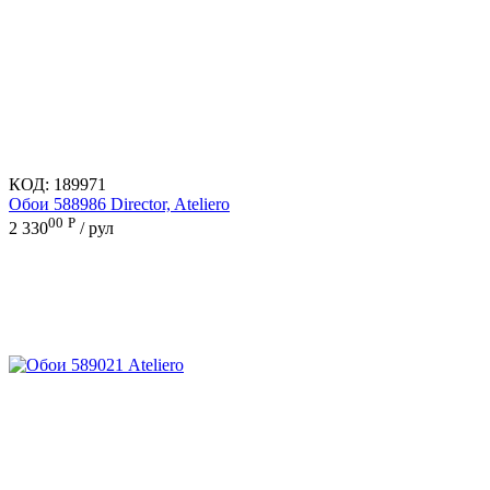
КОД:
189971
Обои 588986 Director, Ateliero
00
Р
2 330
/ рул