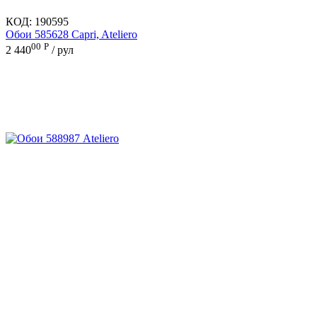
КОД:
190595
Обои 585628 Capri, Ateliero
00
Р
2 440
/ рул