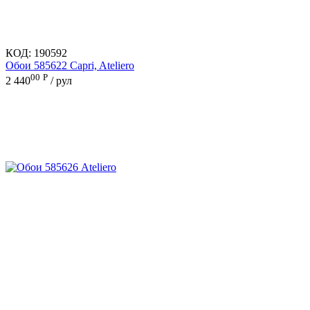
КОД:
190592
Обои 585622 Capri, Ateliero
00
Р
2 440
/ рул