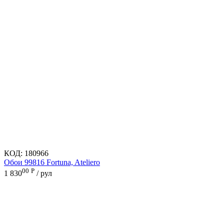
КОД:
180966
Обои 99816 Fortuna, Ateliero
00
Р
1 830
/ рул