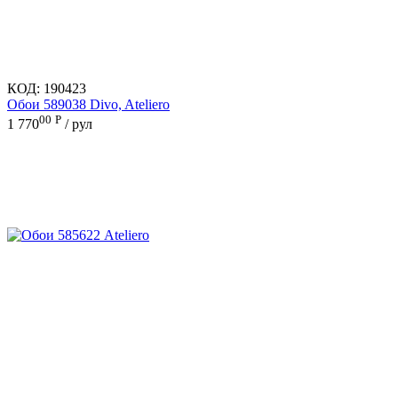
КОД:
190423
Обои 589038 Divo, Ateliero
00
Р
1 770
/ рул