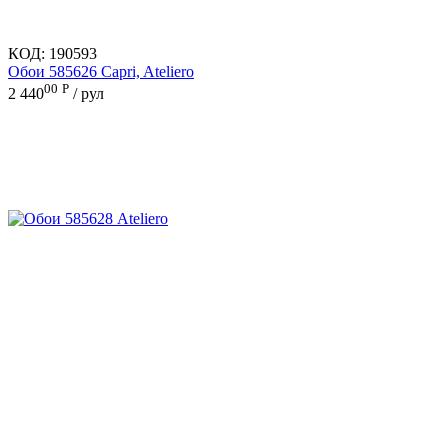
КОД:
190593
Обои 585626 Capri, Ateliero
00
Р
2 440
/ рул