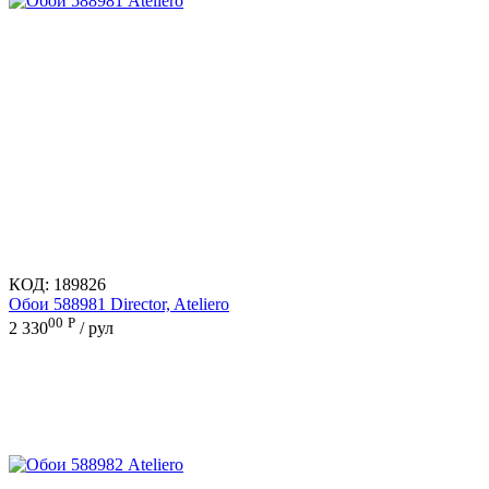
КОД:
189826
Обои 588981 Director, Ateliero
00
Р
2 330
/ рул