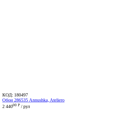
КОД:
180497
Обои 286535 Annushka, Ateliero
00
Р
2 440
/ рул