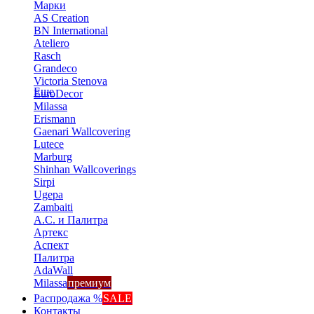
Марки
AS Creation
BN International
Ateliero
Rasch
Grandeco
Victoria Stenova
Еще
EuroDecor
Milassa
Erismann
Gaenari Wallcovering
Lutece
Marburg
Shinhan Wallcoverings
Sirpi
Ugepa
Zambaiti
А.С. и Палитра
Артекс
Аспект
Палитра
AdaWall
Milassa
премиум
Распродажа %
SALE
Контакты