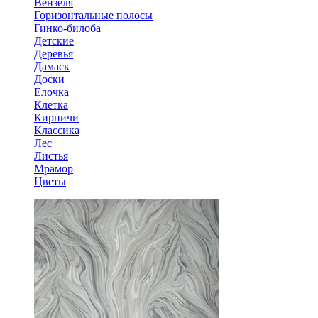
Вензеля
Горизонтальные полосы
Гинко-билоба
Детские
Деревья
Дамаск
Доски
Елочка
Клетка
Кирпичи
Классика
Лес
Листья
Мрамор
Цветы