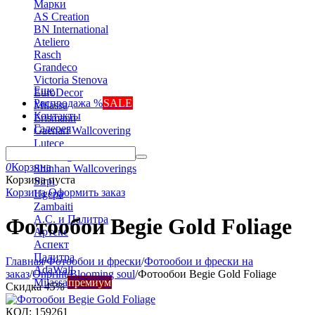
Марки
AS Creation
BN International
Ateliero
Rasch
Grandeco
Victoria Stenova
Еще
EuroDecor
Распродажа %
SALE
Milassa
Контакты
Erismann
Галерея
Gaenari Wallcovering
Lutece
Marburg
0
Корзина
Shinhan Wallcoverings
Корзина пуста
Sirpi
Корзина
Оформить заказ
Ugepa
Zambaiti
А.С. и Палитра
Фотообои Begie Gold Foliage
Артекс
Аспект
Палитра
Главная
/
Фотообои и фрески
/
Фотообои и фрески на
AdaWall
заказ
/
Onprint
/
Blooming soul
/
Фотообои Begie Gold Foliage
Milassa
премиум
Скидка
45%
КОД:
159261