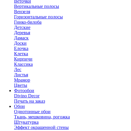
Веточки
Вертикальные полосы
Вензеля
Горизонтальные полосы
Гинко-билоба
Детские
Деревья
Дамаск
Доски
Елочка
Клетка
Кирпичи
Классика
Лес
Листья
Мрамор
Цветы
Фотообои
Divino Decor
Печать на заказ
Обои
Однотонные обои
Ткань, мешковина, рогожка
Штукатурка
Эффект окрашенной стены