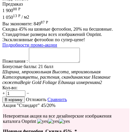
Предзаказ
00
Р
1 900
13
Р
1 050
/ м2
87
Р
Вы экономите:
849
Скидка 45% на шовные фотообои, 20% на бесшовные.
Стандартные размеры всех изображений Onprint.
Эксклюзивные фотообои по супер-цене!
Подробности промо-акции
Пожелания :
Бонусные баллы:
21 балл
Ширина, м
произвольная
Высота, м
произвольная
Категория
цветы, растения, скандинавские
Название
сюжета
Begie Gold Foliage
Единица измерения
м2
Кол-во:
+
−
Отложить
Сравнить
В корзину
Акция "Стандарт" 45/20%
Невероятная акция на все дизайнерские изображения
каталога Onprint
Шовные фотообои. Скидка 45%. *