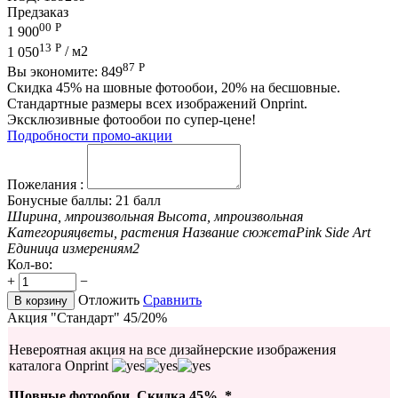
Предзаказ
00
Р
1 900
13
Р
1 050
/ м2
87
Р
Вы экономите:
849
Скидка 45% на шовные фотообои, 20% на бесшовные.
Стандартные размеры всех изображений Onprint.
Эксклюзивные фотообои по супер-цене!
Подробности промо-акции
Пожелания :
Бонусные баллы:
21 балл
Ширина, м
произвольная
Высота, м
произвольная
Категория
цветы, растения
Название сюжета
Pink Side Art
Единица измерения
м2
Кол-во:
+
−
Отложить
Сравнить
В корзину
Акция "Стандарт" 45/20%
Невероятная акция на все дизайнерские изображения
каталога Onprint
Шовные фотообои. Скидка 45%. *