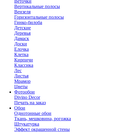
Веточки
Вертикальные полосы
Вензеля
Горизонтальные полосы
Гинко-билоба
Детские
Деревья
Дамаск
Доски
Елочка
Клетка
Кирпичи
Классика
Лес
Листья
Мрамор
Цветы
Фотообои
Divino Decor
Печать на заказ
Обои
Однотонные обои
Ткань, мешковина, рогожка
Штукатурка
Эффект окрашенной стены