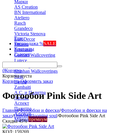
Марки
AS Creation
BN International
Ateliero
Rasch
Grandeco
Victoria Stenova
Еще
EuroDecor
Распродажа %
SALE
Milassa
Контакты
Erismann
Галерея
Gaenari Wallcovering
Lutece
Marburg
0
Корзина
Shinhan Wallcoverings
Корзина пуста
Sirpi
Корзина
Оформить заказ
Ugepa
Zambaiti
А.С. и Палитра
Фотообои Pink Side Art
Артекс
Аспект
Палитра
Главная
/
Фотообои и фрески
/
Фотообои и фрески на
AdaWall
заказ
/
Onprint
/
Blooming soul
/
Фотообои Pink Side Art
Milassa
премиум
Скидка
45%
КОД:
159269