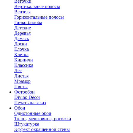
Веточки
Вертикальные полосы
Вензеля
Горизонтальные полосы
Гинко-билоба
Детские
Деревья
Дамаск
Доски
Елочка
Клетка
Кирпичи
Классика
Лес
Листья
Мрамор
Цветы
Фотообои
Divino Decor
Печать на заказ
Обои
Однотонные обои
Ткань, мешковина, рогожка
Штукатурка
Эффект окрашенной стены