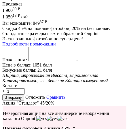
Предзаказ
00
Р
1 900
13
Р
1 050
/ м2
87
Р
Вы экономите:
849
Скидка 45% на шовные фотообои, 20% на бесшовные.
Стандартные размеры всех изображений Onprint.
Эксклюзивные фотообои по супер-цене!
Подробности промо-акции
Пожелания :
Цена в баллах:
1051 балл
Бонусные баллы:
21 балл
Ширина, м
произвольная
Высота, м
произвольная
Категория
космос, лес, детские
Единица измерения
м2
Кол-во:
+
−
Отложить
Сравнить
В корзину
Акция "Стандарт" 45/20%
Невероятная акция на все дизайнерские изображения
каталога Onprint
Шовные фотообои. Скидка 45%. *