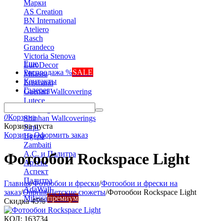
Марки
AS Creation
BN International
Ateliero
Rasch
Grandeco
Victoria Stenova
Еще
EuroDecor
Распродажа %
SALE
Milassa
Контакты
Erismann
Галерея
Gaenari Wallcovering
Lutece
Marburg
0
Корзина
Shinhan Wallcoverings
Корзина пуста
Sirpi
Корзина
Оформить заказ
Ugepa
Zambaiti
А.С. и Палитра
Фотообои Rockspace Light
Артекс
Аспект
Палитра
Главная
/
Фотообои и фрески
/
Фотообои и фрески на
AdaWall
заказ
/
Onprint
/
Детские сюжеты
/
Фотообои Rockspace Light
Milassa
премиум
Скидка
45%
КОД:
163734