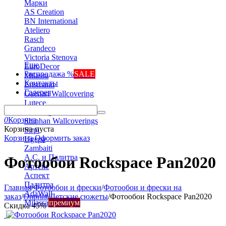
Марки
AS Creation
BN International
Ateliero
Rasch
Grandeco
Victoria Stenova
Еще
EuroDecor
Распродажа %
SALE
Milassa
Контакты
Erismann
Галерея
Gaenari Wallcovering
Lutece
Marburg
0
Корзина
Shinhan Wallcoverings
Корзина пуста
Sirpi
Корзина
Оформить заказ
Ugepa
Zambaiti
А.С. и Палитра
Фотообои Rockspace Pan2020
Артекс
Аспект
Палитра
Главная
/
Фотообои и фрески
/
Фотообои и фрески на
AdaWall
заказ
/
Onprint
/
Детские сюжеты
/
Фотообои Rockspace Pan2020
Milassa
премиум
Скидка
45%