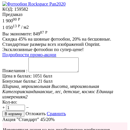
КОД:
159582
Предзаказ
00
Р
1 900
13
Р
1 050
/ м2
87
Р
Вы экономите:
849
Скидка 45% на шовные фотообои, 20% на бесшовные.
Стандартные размеры всех изображений Onprint.
Эксклюзивные фотообои по супер-цене!
Подробности промо-акции
Пожелания :
Цена в баллах:
1051 балл
Бонусные баллы:
21 балл
Ширина, м
произвольная
Высота, м
произвольная
Категория
скандинавские, лес, детские, космос
Единица
измерения
м2
Кол-во:
+
−
Отложить
Сравнить
В корзину
Акция "Стандарт" 45/20%
Невероятная акция на все дизайнерские изображения