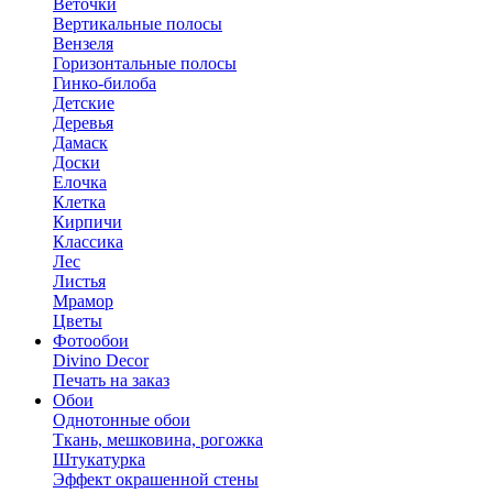
Веточки
Вертикальные полосы
Вензеля
Горизонтальные полосы
Гинко-билоба
Детские
Деревья
Дамаск
Доски
Елочка
Клетка
Кирпичи
Классика
Лес
Листья
Мрамор
Цветы
Фотообои
Divino Decor
Печать на заказ
Обои
Однотонные обои
Ткань, мешковина, рогожка
Штукатурка
Эффект окрашенной стены