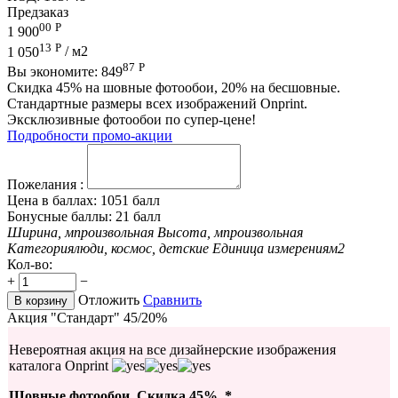
Предзаказ
00
Р
1 900
13
Р
1 050
/ м2
87
Р
Вы экономите:
849
Скидка 45% на шовные фотообои, 20% на бесшовные.
Стандартные размеры всех изображений Onprint.
Эксклюзивные фотообои по супер-цене!
Подробности промо-акции
Пожелания :
Цена в баллах:
1051 балл
Бонусные баллы:
21 балл
Ширина, м
произвольная
Высота, м
произвольная
Категория
люди, космос, детские
Единица измерения
м2
Кол-во:
+
−
Отложить
Сравнить
В корзину
Акция "Стандарт" 45/20%
Невероятная акция на все дизайнерские изображения
каталога Onprint
Шовные фотообои. Скидка 45%. *