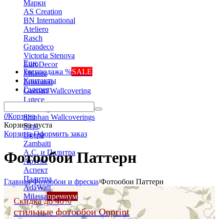
Марки
AS Creation
BN International
Ateliero
Rasch
Grandeco
Victoria Stenova
Еще
EuroDecor
Распродажа %
SALE
Milassa
Контакты
Erismann
Галерея
Gaenari Wallcovering
Lutece
Marburg
0
Корзина
Shinhan Wallcoverings
Корзина пуста
Sirpi
Корзина
Оформить заказ
Ugepa
Zambaiti
А.С. и Палитра
Фотообои Паттерн
Артекс
Аспект
Палитра
Главная
/
Фотообои и фрески
/
Фотообои Паттерн
AdaWall
Milassa
премиум
Скидка до 48%
стильные фотообои Onprint