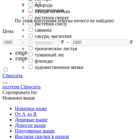
2.7
природа
произвольная
птицы на ветках
растения сверху
По этим критериям поиска ничего не найдено
растения снизу
саванна
Цена
сакура, магнолия
Р
–
Р
тропики
тропические листья
1900
Р
туманный лес
1900
Р
флюиды
художественные мазки
Сбросить
паттерн
Сбросить
Сортировать по:
Новинки выше
Новинки ниже
От А до Я
Дешевые выше
Дорогие выше
Популярные выше
Высокие скидки в начале