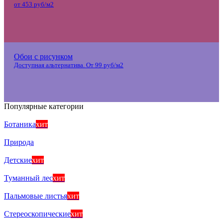
от 453 руб/м2
Обои с рисунком
Доступная альтернатива. От 99 руб/м2
Популярные категории
Ботаника
хит
Природа
Детские
хит
Туманный лес
хит
Пальмовые листья
хит
Стереоскопические
хит