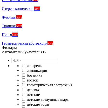
Стереоскопические
хит
Флюиды
хит
Тропики
хит
Перья
хит
Геометрическая абстракция
хит
Фильтры
Алфавитный указатель (1)
акварель
аппликация
ботаника
восток
геометрическая абстракция
деревья
детские
детские воздушные шары
детские горы