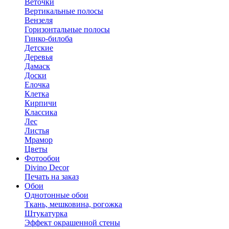
Веточки
Вертикальные полосы
Вензеля
Горизонтальные полосы
Гинко-билоба
Детские
Деревья
Дамаск
Доски
Елочка
Клетка
Кирпичи
Классика
Лес
Листья
Мрамор
Цветы
Фотообои
Divino Decor
Печать на заказ
Обои
Однотонные обои
Ткань, мешковина, рогожка
Штукатурка
Эффект окрашенной стены