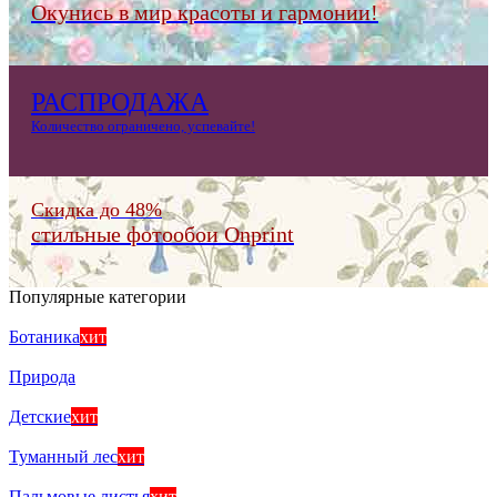
Окунись в мир красоты и гармонии!
РАСПРОДАЖА
Количество ограничено, успевайте!
Скидка до 48%
стильные фотообои Onprint
Популярные категории
Ботаника
хит
Природа
Детские
хит
Туманный лес
хит
Пальмовые листья
хит