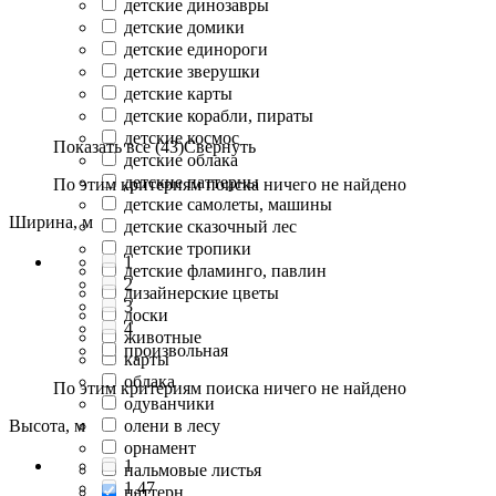
детские динозавры
детские домики
детские единороги
детские зверушки
детские карты
детские корабли, пираты
детские космос
Показать все (43)
Свернуть
детские облака
детские паттерны
По этим критериям поиска ничего не найдено
детские самолеты, машины
Ширина, м
детские сказочный лес
детские тропики
1
детские фламинго, павлин
2
дизайнерские цветы
3
доски
4
животные
произвольная
карты
облака
По этим критериям поиска ничего не найдено
одуванчики
Высота, м
олени в лесу
орнамент
1
пальмовые листья
1.47
паттерн