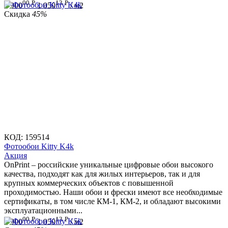
00
Р
13
Р
1 900
1 050
/ м2
Скидка
45%
КОД:
159514
Фотообои Kitty K4k
Aкция
OnPrint – российские уникальные цифровые обои высокого
качества, подходят как для жилых интерьеров, так и для
крупных коммерческих объектов с повышенной
проходимостью. Наши обои и фрески имеют все необходимые
сертификаты, в том числе КМ-1, КМ-2, и обладают высокими
эксплуатационными...
00
Р
13
Р
1 900
1 050
/ м2