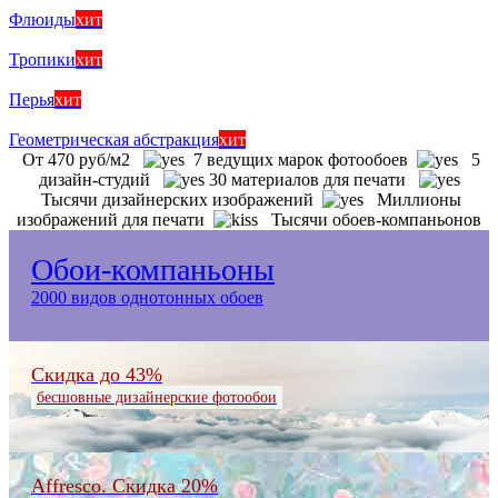
Флюиды
хит
Тропики
хит
Перья
хит
Геометрическая абстракция
хит
От 470 руб/м2
7 ведущих марок фотообоев
5
дизайн-студий
30 материалов для печати
Тысячи дизайнерских изображений
Миллионы
изображений для печати
Тысячи обоев-компаньонов
Обои-компаньоны
2000 видов однотонных обоев
Скидка до 43%
бесшовные дизайнерские фотообои
Affresco. Скидка 20%