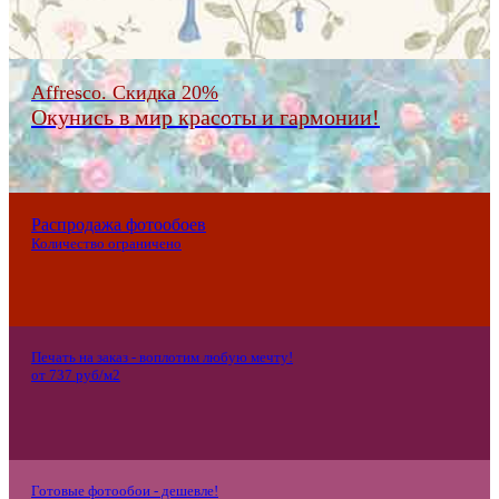
Affresco. Скидка 20%
Окунись в мир красоты и гармонии!
Распродажа фотообоев
Количество ограничено
Печать на заказ - воплотим любую мечту!
от 737 руб/м2
Готовые фотообои - дешевле!