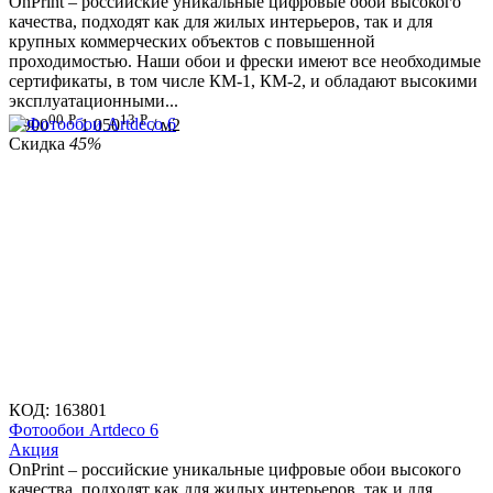
OnPrint – российские уникальные цифровые обои высокого
качества, подходят как для жилых интерьеров, так и для
крупных коммерческих объектов с повышенной
проходимостью. Наши обои и фрески имеют все необходимые
сертификаты, в том числе КМ-1, КМ-2, и обладают высокими
эксплуатационными...
00
Р
13
Р
1 900
1 050
/ м2
Скидка
45%
КОД:
163801
Фотообои Artdeco 6
Aкция
OnPrint – российские уникальные цифровые обои высокого
качества, подходят как для жилых интерьеров, так и для