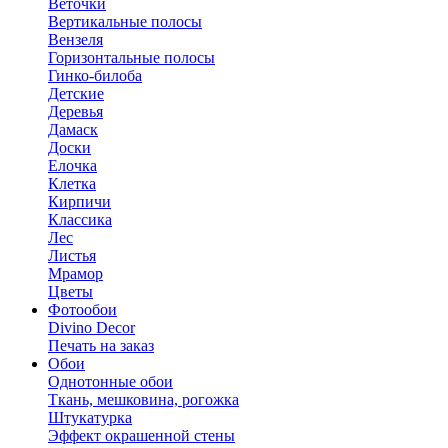
Веточки
Вертикальные полосы
Вензеля
Горизонтальные полосы
Гинко-билоба
Детские
Деревья
Дамаск
Доски
Елочка
Клетка
Кирпичи
Классика
Лес
Листья
Мрамор
Цветы
Фотообои
Divino Decor
Печать на заказ
Обои
Однотонные обои
Ткань, мешковина, рогожка
Штукатурка
Эффект окрашенной стены