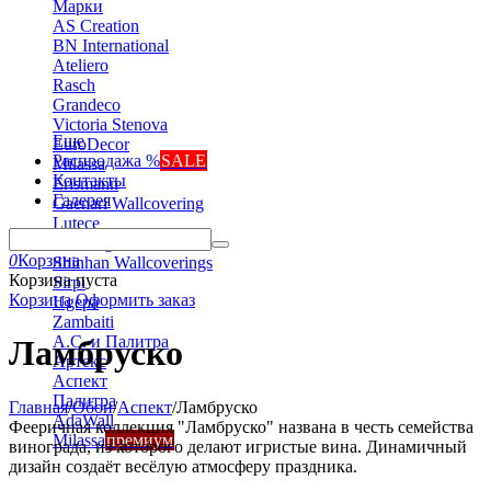
Марки
AS Creation
BN International
Ateliero
Rasch
Grandeco
Victoria Stenova
Еще
EuroDecor
Распродажа %
SALE
Milassa
Контакты
Erismann
Галерея
Gaenari Wallcovering
Lutece
Marburg
0
Корзина
Shinhan Wallcoverings
Корзина пуста
Sirpi
Корзина
Оформить заказ
Ugepa
Zambaiti
А.С. и Палитра
Ламбруско
Артекс
Аспект
Палитра
Главная
/
Обои
/
Аспект
/
Ламбруско
AdaWall
Фееричная коллекция "Ламбруско" названа в честь семейства
Milassa
премиум
винограда, из которого делают игристые вина. Динамичный
дизайн создаёт весёлую атмосферу праздника.