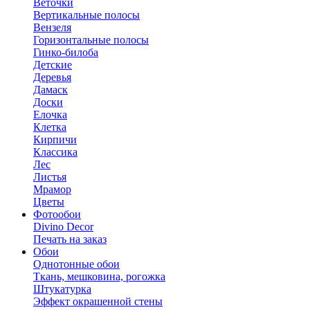
Веточки
Вертикальные полосы
Вензеля
Горизонтальные полосы
Гинко-билоба
Детские
Деревья
Дамаск
Доски
Елочка
Клетка
Кирпичи
Классика
Лес
Листья
Мрамор
Цветы
Фотообои
Divino Decor
Печать на заказ
Обои
Однотонные обои
Ткань, мешковина, рогожка
Штукатурка
Эффект окрашенной стены