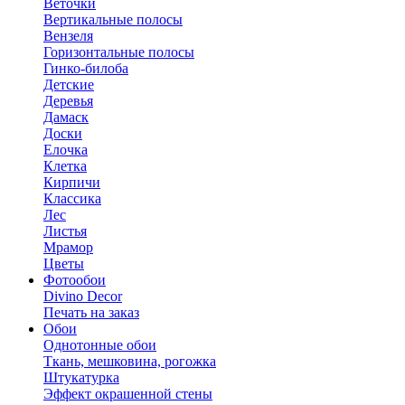
Веточки
Вертикальные полосы
Вензеля
Горизонтальные полосы
Гинко-билоба
Детские
Деревья
Дамаск
Доски
Елочка
Клетка
Кирпичи
Классика
Лес
Листья
Мрамор
Цветы
Фотообои
Divino Decor
Печать на заказ
Обои
Однотонные обои
Ткань, мешковина, рогожка
Штукатурка
Эффект окрашенной стены