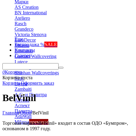
Марки
AS Creation
BN International
Ateliero
Rasch
Grandeco
Victoria Stenova
Еще
EuroDecor
Распродажа %
SALE
Milassa
Контакты
Erismann
Галерея
Gaenari Wallcovering
Lutece
Marburg
0
Корзина
Shinhan Wallcoverings
Корзина пуста
Sirpi
Корзина
Оформить заказ
Ugepa
Zambaiti
А.С. и Палитра
BelVinil
Артекс
Аспект
Палитра
Главная
/
Обои
/
BelVinil
AdaWall
Milassa
премиум
Торговая марка «BelVinil» входит в состав ОДО «Бумпром»,
основаном в 1997 году.