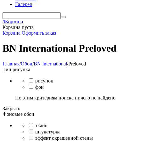
Галерея
0
Корзина
Корзина пуста
Корзина
Оформить заказ
BN International Preloved
Главная
/
Обои
/
BN International
/
Preloved
Тип рисунка
рисунок
фон
По этим критериям поиска ничего не найдено
Закрыть
Фоновые обои
ткань
штукатурка
эффект окрашенной стены