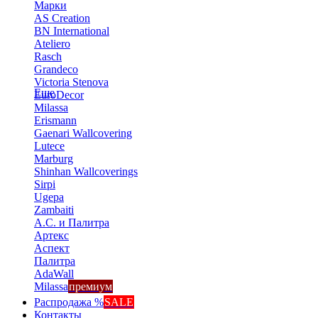
Марки
AS Creation
BN International
Ateliero
Rasch
Grandeco
Victoria Stenova
Еще
EuroDecor
Milassa
Erismann
Gaenari Wallcovering
Lutece
Marburg
Shinhan Wallcoverings
Sirpi
Ugepa
Zambaiti
А.С. и Палитра
Артекс
Аспект
Палитра
AdaWall
Milassa
премиум
Распродажа %
SALE
Контакты