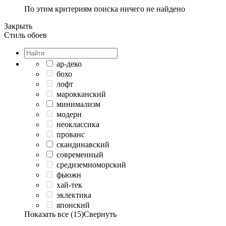
По этим критериям поиска ничего не найдено
Закрыть
Стиль обоев
ар-деко
бохо
лофт
марокканский
минимализм
модерн
неоклассика
прованс
скандинавский
современный
средиземноморский
фьюжн
хай-тек
эклектика
японский
Показать все (15)
Свернуть