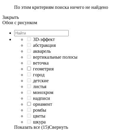
По этим критериям поиска ничего не найдено
Закрыть
Обои с рисунком
3D-эффект
абстракция
акварель
вертикальные полосы
веточка
геометрия
город
детские
листья
монохром
надписи
орнамент
ромбы
цветы
шкура
Показать все (15)
Свернуть