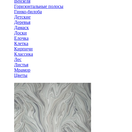
Вензеля
Горизонтальные полосы
Гинко-билоба
Детские
Деревья
Дамаск
Доски
Елочка
Клетка
Кирпичи
Классика
Лес
Листья
Мрамор
Цветы