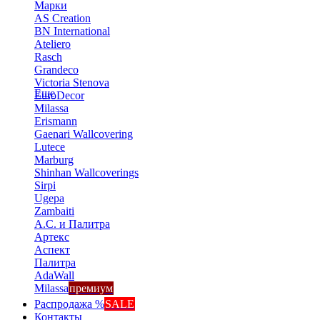
Марки
AS Creation
BN International
Ateliero
Rasch
Grandeco
Victoria Stenova
Еще
EuroDecor
Milassa
Erismann
Gaenari Wallcovering
Lutece
Marburg
Shinhan Wallcoverings
Sirpi
Ugepa
Zambaiti
А.С. и Палитра
Артекс
Аспект
Палитра
AdaWall
Milassa
премиум
Распродажа %
SALE
Контакты