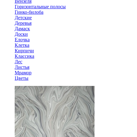
Вензеля
Горизонтальные полосы
Гинко-билоба
Детские
Деревья
Дамаск
Доски
Елочка
Клетка
Кирпичи
Классика
Лес
Листья
Мрамор
Цветы