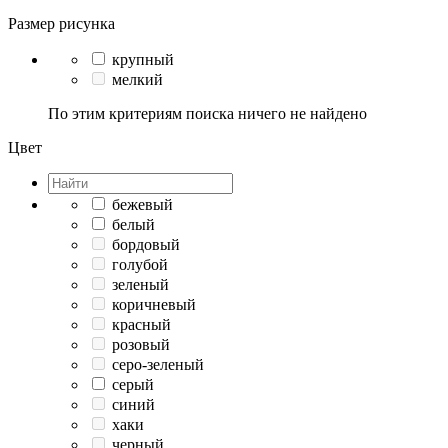
Размер рисунка
крупный
мелкий
По этим критериям поиска ничего не найдено
Цвет
бежевый
белый
бордовый
голубой
зеленый
коричневый
красный
розовый
серо-зеленый
серый
синий
хаки
черный