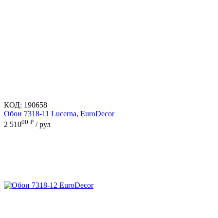
КОД:
190658
Обои 7318-11 Lucerna, EuroDecor
00
Р
2 510
/ рул