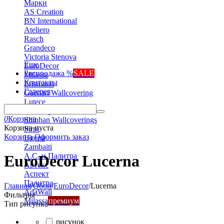
Марки
AS Creation
BN International
Ateliero
Rasch
Grandeco
Victoria Stenova
Еще
EuroDecor
Распродажа %
SALE
Milassa
Контакты
Erismann
Галерея
Gaenari Wallcovering
Lutece
Marburg
0
Корзина
Shinhan Wallcoverings
Корзина пуста
Sirpi
Корзина
Оформить заказ
Ugepa
Zambaiti
А.С. и Палитра
EuroDecor Lucerna
Артекс
Аспект
Палитра
Главная
/
Обои
/
EuroDecor
/
Lucerna
AdaWall
Фильтры
Milassa
премиум
Тип рисунка
рисунок