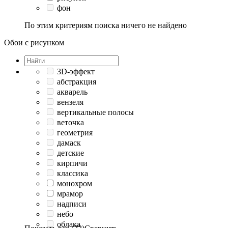
фон
По этим критериям поиска ничего не найдено
Обои с рисунком
3D-эффект
абстракция
акварель
вензеля
вертикальные полосы
веточка
геометрия
дамаск
детские
кирпичи
классика
монохром
мрамор
надписи
небо
облака