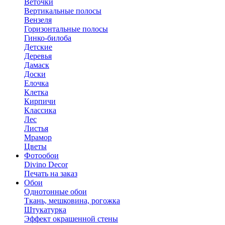
Веточки
Вертикальные полосы
Вензеля
Горизонтальные полосы
Гинко-билоба
Детские
Деревья
Дамаск
Доски
Елочка
Клетка
Кирпичи
Классика
Лес
Листья
Мрамор
Цветы
Фотообои
Divino Decor
Печать на заказ
Обои
Однотонные обои
Ткань, мешковина, рогожка
Штукатурка
Эффект окрашенной стены