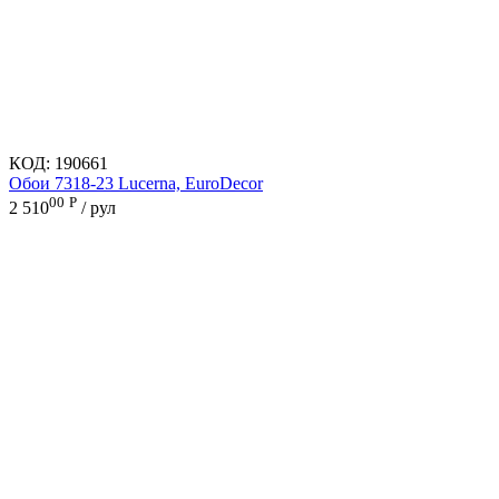
КОД:
190661
Обои 7318-23 Lucerna, EuroDecor
00
Р
2 510
/ рул