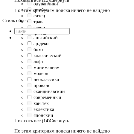
Показать все (22)
Свернуть
одуванчики
ромбы
По этим критериям поиска ничего не найдено
ситец
Стиль обоев
трава
флюид
цветы
английский
ар-деко
бохо
классический
лофт
минимализм
модерн
неоклассика
прованс
скандинавский
современный
хай-тек
эклектика
японский
Показать все (14)
Свернуть
По этим критериям поиска ничего не найдено