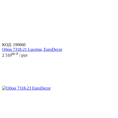
КОД:
190660
Обои 7318-21 Lucerna, EuroDecor
00
Р
2 510
/ рул