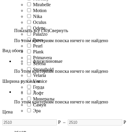
Mirabelle
Motion
Nika
Oculus
Odette
Показать все (30)
Свернуть
Palazzo
Paws
По этим критериям поиска ничего не найдено
Pearl
Вид обоев
Plank
Primavera
флизелиновые
Serena
Stronghold
По этим критериям поиска ничего не найдено
Velaria
Ширина рулона, м
Vernice
Герда
1
Лофт
Минералы
По этим критериям поиска ничего не найдено
Самуи
Эра
Цена
Р
–
Р