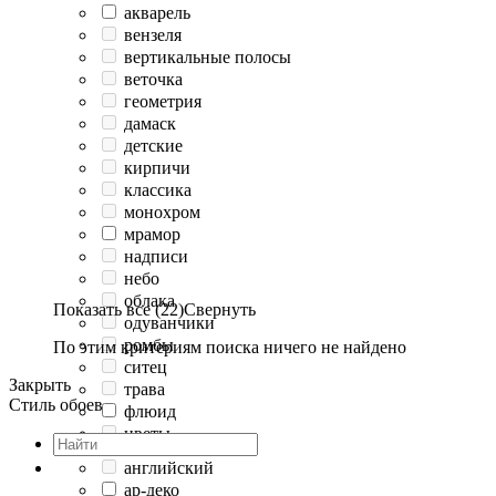
акварель
вензеля
вертикальные полосы
веточка
геометрия
дамаск
детские
кирпичи
классика
монохром
мрамор
надписи
небо
облака
Показать все (22)
Свернуть
одуванчики
ромбы
По этим критериям поиска ничего не найдено
ситец
Закрыть
трава
Стиль обоев
флюид
цветы
английский
ар-деко