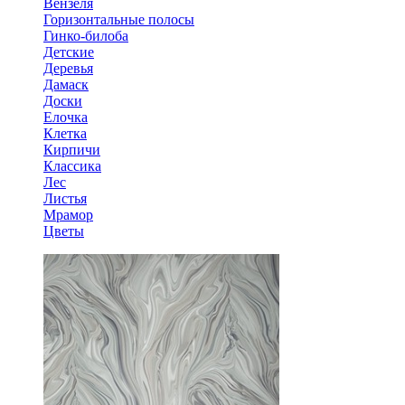
Вензеля
Горизонтальные полосы
Гинко-билоба
Детские
Деревья
Дамаск
Доски
Елочка
Клетка
Кирпичи
Классика
Лес
Листья
Мрамор
Цветы