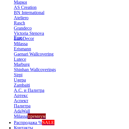
Марки
AS Creation
BN International
Ateliero
Rasch
Grandeco
Victoria Stenova
Еще
EuroDecor
Milassa
Erismann
Gaenari Wallcovering
Lutece
Marburg
Shinhan Wallcoverings
Sirpi
Ugepa
Zambaiti
А.С. и Палитра
Артекс
Аспект
Палитра
AdaWall
Milassa
премиум
Распродажа %
SALE
Контакты