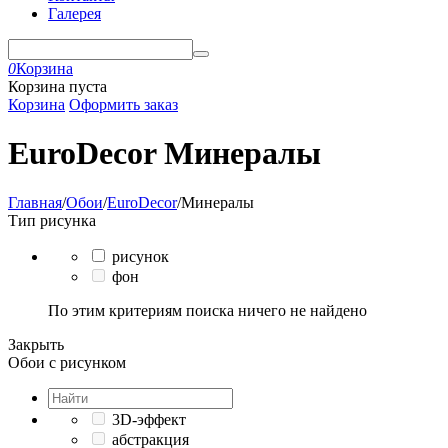
Галерея
0
Корзина
Корзина пуста
Корзина
Оформить заказ
EuroDecor Минералы
Главная
/
Обои
/
EuroDecor
/
Минералы
Тип рисунка
рисунок
фон
По этим критериям поиска ничего не найдено
Закрыть
Обои с рисунком
3D-эффект
абстракция