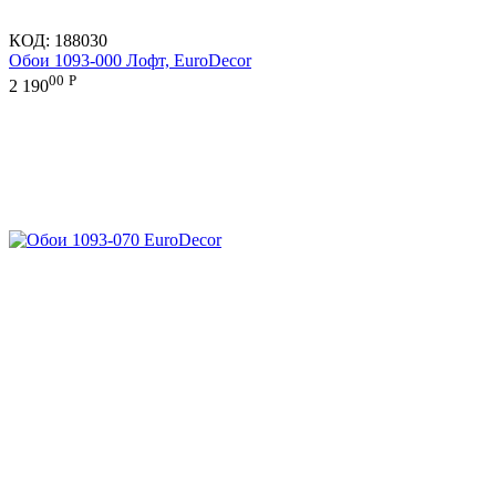
КОД:
188030
Обои 1093-000 Лофт, EuroDecor
00
Р
2 190