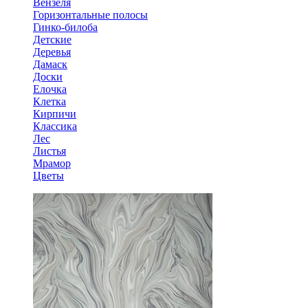
Вензеля
Горизонтальные полосы
Гинко-билоба
Детские
Деревья
Дамаск
Доски
Елочка
Клетка
Кирпичи
Классика
Лес
Листья
Мрамор
Цветы