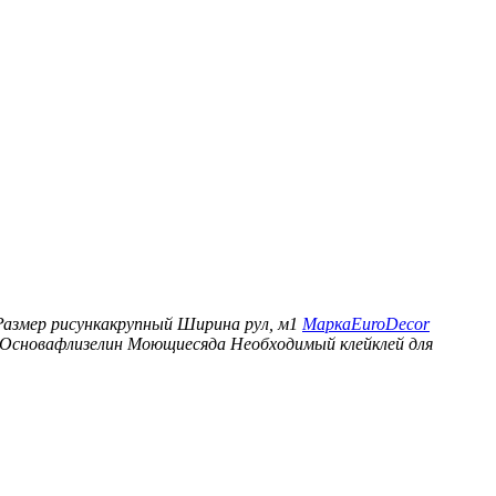
Размер рисунка
крупный
Ширина рул, м
1
Марка
EuroDecor
Основа
флизелин
Моющиеся
да
Необходимый клей
клей для