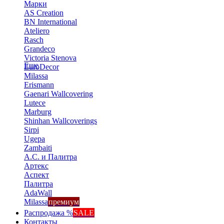
Марки
AS Creation
BN International
Ateliero
Rasch
Grandeco
Victoria Stenova
Еще
EuroDecor
Milassa
Erismann
Gaenari Wallcovering
Lutece
Marburg
Shinhan Wallcoverings
Sirpi
Ugepa
Zambaiti
А.С. и Палитра
Артекс
Аспект
Палитра
AdaWall
Milassa
премиум
Распродажа %
SALE
Контакты