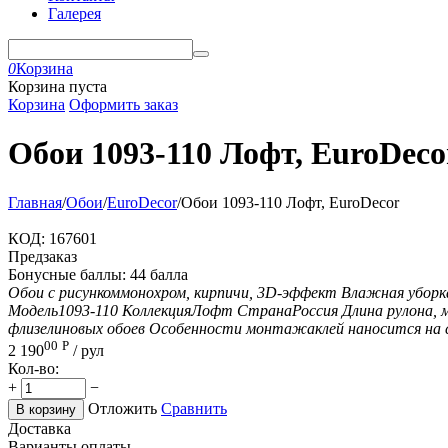
Галерея
0
Корзина
Корзина пуста
Корзина
Оформить заказ
Обои 1093-110 Лофт, EuroDeco
Главная
/
Обои
/
EuroDecor
/
Обои 1093-110 Лофт, EuroDecor
КОД:
167601
Предзаказ
Бонусные баллы:
44 балла
Обои с рисунком
монохром, кирпичи, 3D-эффект
Влажная уборк
Модель
1093-110
Коллекция
Лофт
Страна
Россия
Длина рулона, 
флизелиновых обоев
Особенности монтажа
клей наносится на
00
Р
2 190
/ рул
Кол-во:
+
−
Отложить
Сравнить
В корзину
Доставка
Варианты оплаты