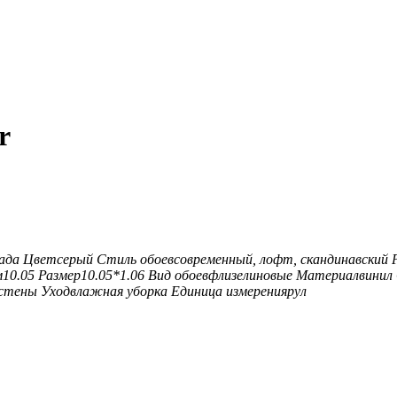
r
а
да
Цвет
серый
Стиль обоев
современный, лофт, скандинавский
м
10.05
Размер
10.05*1.06
Вид обоев
флизелиновые
Материал
винил
 стены
Уход
влажная уборка
Единица измерения
рул