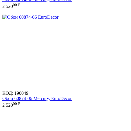
00
Р
2 520
КОД:
190049
Обои 60874-06 Mercury, EuroDecor
00
Р
2 520