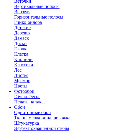
Веточки
Вертикальные полосы
Вензеля
Горизонтальные полосы
Гинко-билоба
Детские
Деревья
Дамаск
Доски
Елочка
Клетка
Кирпичи
Классика
Лес
Листья
Мрамор
Цветы
Фотообои
Divino Decor
Печать на заказ
Обои
Однотонные обои
Ткань, мешковина, рогожка
Штукатурка
Эффект окрашенной стены