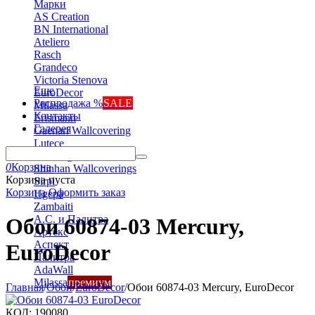
Марки
AS Creation
BN International
Ateliero
Rasch
Grandeco
Victoria Stenova
Еще
EuroDecor
Распродажа %
SALE
Milassa
Контакты
Erismann
Галерея
Gaenari Wallcovering
Lutece
Marburg
0
Корзина
Shinhan Wallcoverings
Корзина пуста
Sirpi
Корзина
Оформить заказ
Ugepa
Zambaiti
А.С. и Палитра
Обои 60874-03 Mercury,
Артекс
Аспект
EuroDecor
Палитра
AdaWall
Milassa
премиум
Главная
/
Обои
/
EuroDecor
/
Обои 60874-03 Mercury, EuroDecor
КОД:
190080