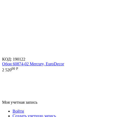
КОД:
190122
Обои 60874-02 Mercury, EuroDecor
00
Р
2 520
Моя учетная запись
Войти
Создать учетную запись