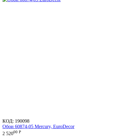
КОД:
190098
Обои 60874-05 Mercury, EuroDecor
00
Р
2 520