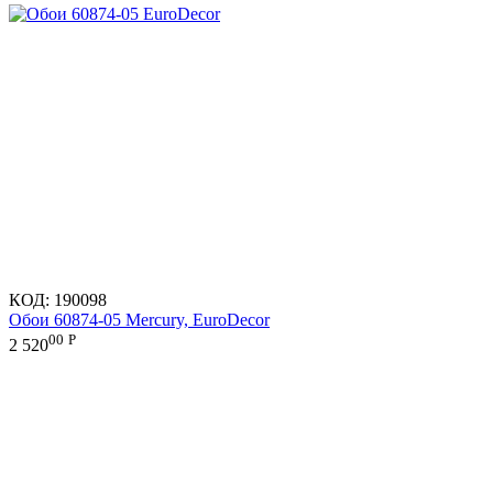
КОД:
190098
Обои 60874-05 Mercury, EuroDecor
00
Р
2 520