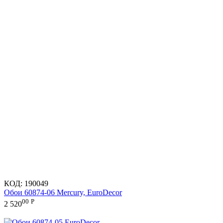
КОД:
190049
Обои 60874-06 Mercury, EuroDecor
00
Р
2 520