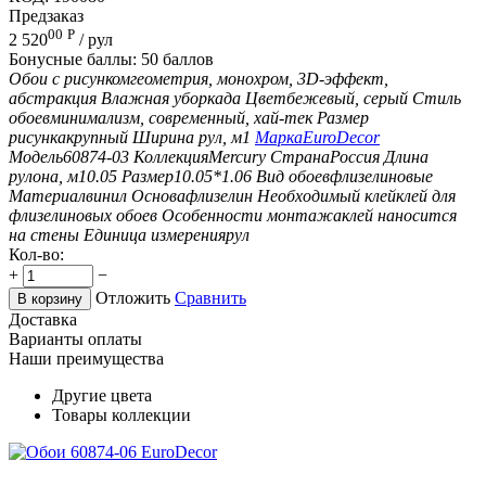
Предзаказ
00
Р
2 520
/ рул
Бонусные баллы:
50 баллов
Обои с рисунком
геометрия, монохром, 3D-эффект,
абстракция
Влажная уборка
да
Цвет
бежевый, серый
Стиль
обоев
минимализм, современный, хай-тек
Размер
рисунка
крупный
Ширина рул, м
1
Марка
EuroDecor
Модель
60874-03
Коллекция
Mercury
Страна
Россия
Длина
рулона, м
10.05
Размер
10.05*1.06
Вид обоев
флизелиновые
Материал
винил
Основа
флизелин
Необходимый клей
клей для
флизелиновых обоев
Особенности монтажа
клей наносится
на стены
Единица измерения
рул
Кол-во:
+
−
Отложить
Сравнить
В корзину
Доставка
Варианты оплаты
Наши преимущества
Другие цвета
Товары коллекции