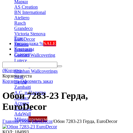
Марки
AS Creation
BN International
Ateliero
Rasch
Grandeco
Victoria Stenova
Еще
EuroDecor
Распродажа %
SALE
Milassa
Контакты
Erismann
Галерея
Gaenari Wallcovering
Lutece
Marburg
0
Корзина
Shinhan Wallcoverings
Корзина пуста
Sirpi
Корзина
Оформить заказ
Ugepa
Zambaiti
А.С. и Палитра
Обои 7283-23 Герда,
Артекс
Аспект
EuroDecor
Палитра
AdaWall
Milassa
премиум
Главная
/
Обои
/
EuroDecor
/
Обои 7283-23 Герда, EuroDecor
КОД:
184993