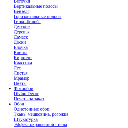
Веточки
Вертикальные полосы
Вензеля
Горизонтальные полосы
Гинко-билоба
Детские
Деревья
Дамаск
Доски
Елочка
Клетка
Кирпичи
Классика
Лес
Листья
Мрамор
Цветы
Фотообои
Divino Decor
Печать на заказ
Обои
Однотонные обои
Ткань, мешковина, рогожка
Штукатурка
Эффект окрашенной стены