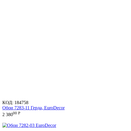
КОД:
184758
Обои 7283-11 Герда, EuroDecor
00
Р
2 380