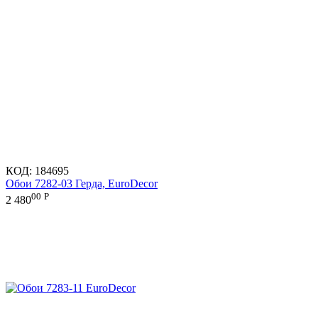
КОД:
184695
Обои 7282-03 Герда, EuroDecor
00
Р
2 480