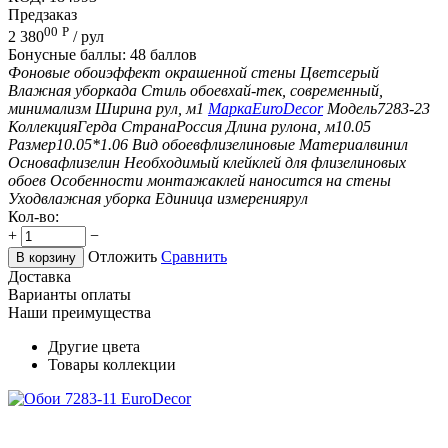
Предзаказ
00
Р
2 380
/ рул
Бонусные баллы:
48 баллов
Фоновые обои
эффект окрашенной стены
Цвет
серый
Влажная уборка
да
Стиль обоев
хай-тек, современный,
минимализм
Ширина рул, м
1
Марка
EuroDecor
Модель
7283-23
Коллекция
Герда
Страна
Россия
Длина рулона, м
10.05
Размер
10.05*1.06
Вид обоев
флизелиновые
Материал
винил
Основа
флизелин
Необходимый клей
клей для флизелиновых
обоев
Особенности монтажа
клей наносится на стены
Уход
влажная уборка
Единица измерения
рул
Кол-во:
+
−
Отложить
Сравнить
В корзину
Доставка
Варианты оплаты
Наши преимущества
Другие цвета
Товары коллекции