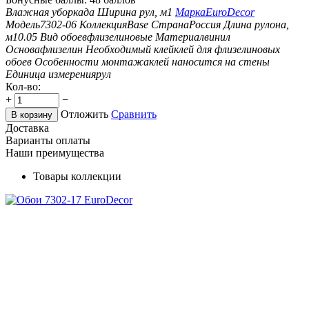
Влажная уборка
да
Ширина рул, м
1
Марка
EuroDecor
Модель
7302-06
Коллекция
Base
Страна
Россия
Длина рулона,
м
10.05
Вид обоев
флизелиновые
Материал
винил
Основа
флизелин
Необходимый клей
клей для флизелиновых
обоев
Особенности монтажа
клей наносится на стены
Единица измерения
рул
Кол-во:
+
−
Отложить
Сравнить
В корзину
Доставка
Варианты оплаты
Наши преимущества
Товары коллекции