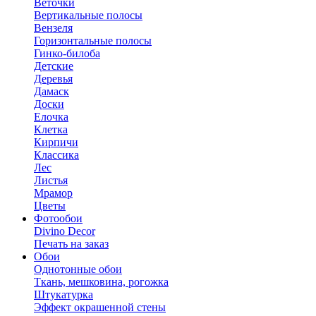
Веточки
Вертикальные полосы
Вензеля
Горизонтальные полосы
Гинко-билоба
Детские
Деревья
Дамаск
Доски
Елочка
Клетка
Кирпичи
Классика
Лес
Листья
Мрамор
Цветы
Фотообои
Divino Decor
Печать на заказ
Обои
Однотонные обои
Ткань, мешковина, рогожка
Штукатурка
Эффект окрашенной стены