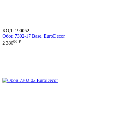
КОД:
190052
Обои 7302-17 Base, EuroDecor
00
Р
2 380