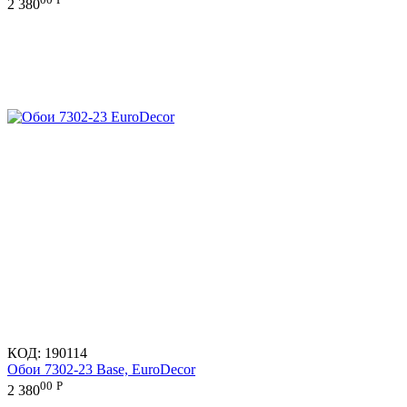
2 380
КОД:
190114
Обои 7302-23 Base, EuroDecor
00
Р
2 380