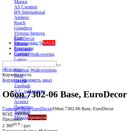
Марки
AS Creation
BN International
Ateliero
Rasch
Grandeco
Victoria Stenova
Еще
EuroDecor
Распродажа %
SALE
Milassa
Контакты
Erismann
Галерея
Gaenari Wallcovering
Lutece
Marburg
0
Корзина
Shinhan Wallcoverings
Корзина пуста
Sirpi
Корзина
Оформить заказ
Ugepa
Zambaiti
А.С. и Палитра
Обои 7302-06 Base, EuroDecor
Артекс
Аспект
Палитра
Главная
/
Обои
/
EuroDecor
/
Обои 7302-06 Base, EuroDecor
AdaWall
КОД:
189960
Milassa
премиум
Предзаказ
00
Р
2 380
/ рул
Бонусные баллы:
48 баллов