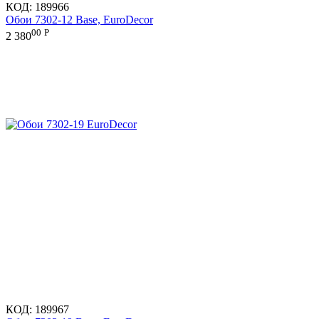
КОД:
189966
Обои 7302-12 Base, EuroDecor
00
Р
2 380
КОД:
189967