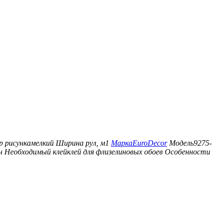
р рисунка
мелкий
Ширина рул, м
1
Марка
EuroDecor
Модель
9275-
н
Необходимый клей
клей для флизелиновых обоев
Особенности