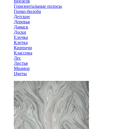
Вензеля
Горизонтальные полосы
Гинко-билоба
Детские
Деревья
Дамаск
Доски
Елочка
Клетка
Кирпичи
Классика
Лес
Листья
Мрамор
Цветы