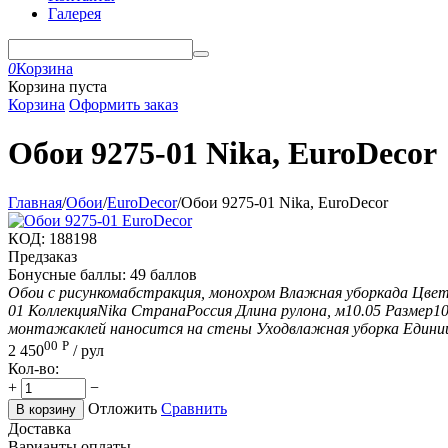
Галерея
0
Корзина
Корзина пуста
Корзина
Оформить заказ
Обои 9275-01 Nika, EuroDecor
Главная
/
Обои
/
EuroDecor
/
Обои 9275-01 Nika, EuroDecor
КОД:
188198
Предзаказ
Бонусные баллы:
49 баллов
Обои с рисунком
абстракция, монохром
Влажная уборка
да
Цве
01
Коллекция
Nika
Страна
Россия
Длина рулона, м
10.05
Размер
10
монтажа
клей наносится на стены
Уход
влажная уборка
Едини
00
Р
2 450
/ рул
Кол-во:
+
−
Отложить
Сравнить
В корзину
Доставка
Варианты оплаты