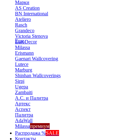
Марки
AS Creation
BN International
Ateliero
Rasch
Grandeco
Victoria Stenova
Еще
EuroDecor
Milassa
Erismann
Gaenari Wallcovering
Lutece
Marburg
Shinhan Wallcoverings
Sirpi
Ugepa
Zambaiti
А.С. и Палитра
Артекс
Аспект
Палитра
AdaWall
Milassa
премиум
Распродажа %
SALE
Контакты