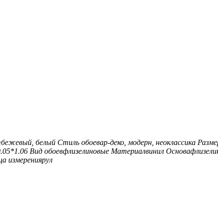
т
бежевый, белый
Стиль обоев
ар-деко, модерн, неоклассика
Разме
.05*1.06
Вид обоев
флизелиновые
Материал
винил
Основа
флизели
ца измерения
рул