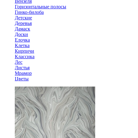
Вензеля
Горизонтальные полосы
Гинко-билоба
Детские
Деревья
Дамаск
Доски
Елочка
Клетка
Кирпичи
Классика
Лес
Листья
Мрамор
Цветы