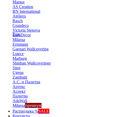
Марки
AS Creation
BN International
Ateliero
Rasch
Grandeco
Victoria Stenova
Еще
EuroDecor
Milassa
Erismann
Gaenari Wallcovering
Lutece
Marburg
Shinhan Wallcoverings
Sirpi
Ugepa
Zambaiti
А.С. и Палитра
Артекс
Аспект
Палитра
AdaWall
Milassa
премиум
Распродажа %
SALE
Контакты