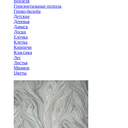
Вензеля
Горизонтальные полосы
Гинко-билоба
Детские
Деревья
Дамаск
Доски
Елочка
Клетка
Кирпичи
Классика
Лес
Листья
Мрамор
Цветы