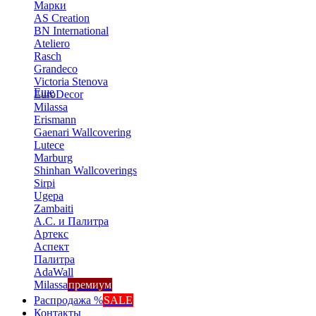
Марки
AS Creation
BN International
Ateliero
Rasch
Grandeco
Victoria Stenova
Еще
EuroDecor
Milassa
Erismann
Gaenari Wallcovering
Lutece
Marburg
Shinhan Wallcoverings
Sirpi
Ugepa
Zambaiti
А.С. и Палитра
Артекс
Аспект
Палитра
AdaWall
Milassa
премиум
Распродажа %
SALE
Контакты