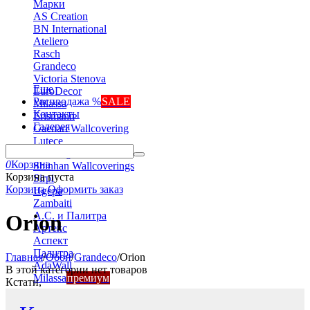
Марки
AS Creation
BN International
Ateliero
Rasch
Grandeco
Victoria Stenova
Еще
EuroDecor
Распродажа %
SALE
Milassa
Контакты
Erismann
Галерея
Gaenari Wallcovering
Lutece
Marburg
0
Корзина
Shinhan Wallcoverings
Корзина пуста
Sirpi
Корзина
Оформить заказ
Ugepa
Zambaiti
А.С. и Палитра
Orion
Артекс
Аспект
Палитра
Главная
/
Обои
/
Grandeco
/
Orion
AdaWall
В этой категории нет товаров
Milassa
премиум
Кстати,