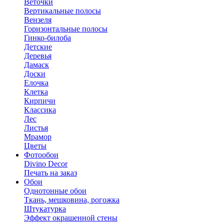
Веточки
Вертикальные полосы
Вензеля
Горизонтальные полосы
Гинко-билоба
Детские
Деревья
Дамаск
Доски
Елочка
Клетка
Кирпичи
Классика
Лес
Листья
Мрамор
Цветы
Фотообои
Divino Decor
Печать на заказ
Обои
Однотонные обои
Ткань, мешковина, рогожка
Штукатурка
Эффект окрашенной стены