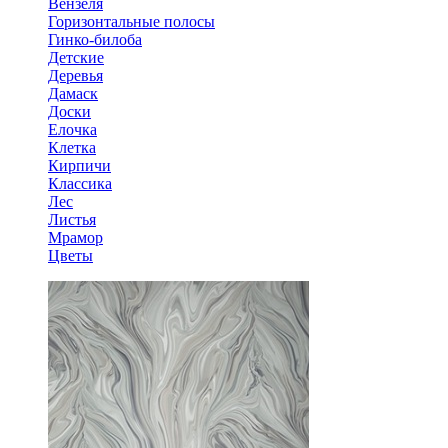
Вензеля
Горизонтальные полосы
Гинко-билоба
Детские
Деревья
Дамаск
Доски
Елочка
Клетка
Кирпичи
Классика
Лес
Листья
Мрамор
Цветы