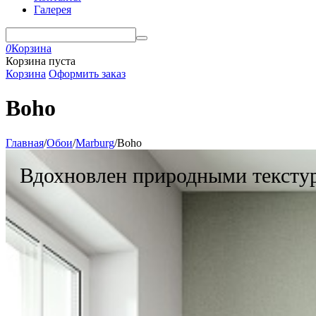
Галерея
0
Корзина
Корзина пуста
Корзина
Оформить заказ
Boho
Главная
/
Обои
/
Marburg
/
Boho
Вдохновлен природными тексту