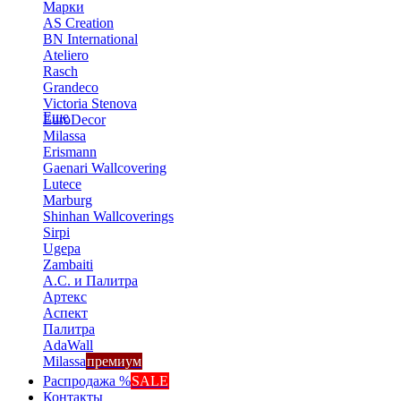
Марки
AS Creation
BN International
Ateliero
Rasch
Grandeco
Victoria Stenova
Еще
EuroDecor
Milassa
Erismann
Gaenari Wallcovering
Lutece
Marburg
Shinhan Wallcoverings
Sirpi
Ugepa
Zambaiti
А.С. и Палитра
Артекс
Аспект
Палитра
AdaWall
Milassa
премиум
Распродажа %
SALE
Контакты