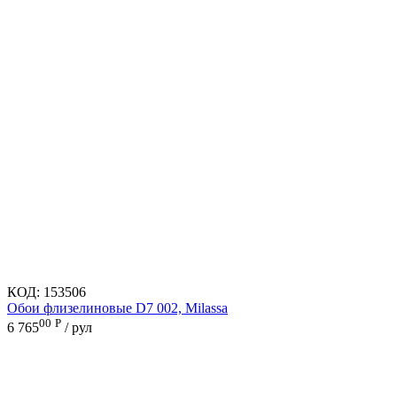
КОД:
153506
Обои флизелиновые D7 002, Milassa
00
Р
6 765
/ рул