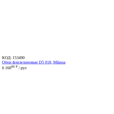
КОД:
153490
Обои флизелиновые D5 018, Milassa
00
Р
6 160
/ рул