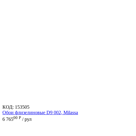
КОД:
153505
Обои флизелиновые D9 002, Milassa
00
Р
6 765
/ рул