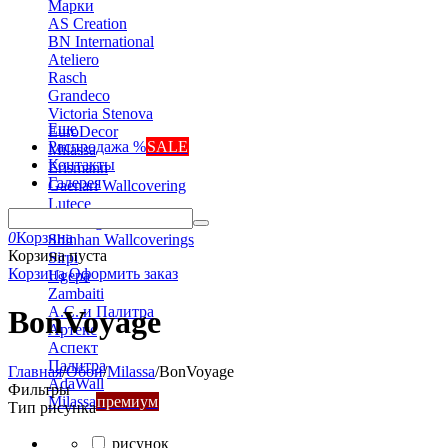
Марки
AS Creation
BN International
Ateliero
Rasch
Grandeco
Victoria Stenova
Еще
EuroDecor
Распродажа %
SALE
Milassa
Контакты
Erismann
Галерея
Gaenari Wallcovering
Lutece
Marburg
0
Корзина
Shinhan Wallcoverings
Корзина пуста
Sirpi
Корзина
Оформить заказ
Ugepa
Zambaiti
А.С. и Палитра
BonVoyage
Артекс
Аспект
Палитра
Главная
/
Обои
/
Milassa
/
BonVoyage
AdaWall
Фильтры
Milassa
премиум
Тип рисунка
рисунок