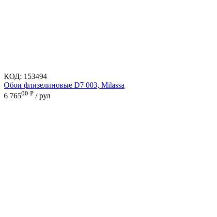
КОД:
153494
Обои флизелиновые D7 003, Milassa
00
Р
6 765
/ рул