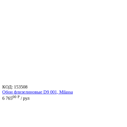
КОД:
153508
Обои флизелиновые D9 001, Milassa
00
Р
6 765
/ рул