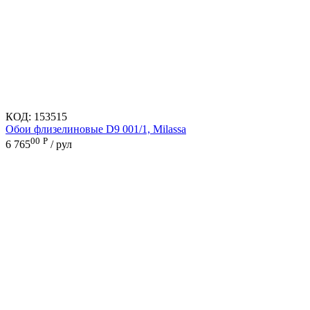
КОД:
153515
Обои флизелиновые D9 001/1, Milassa
00
Р
6 765
/ рул