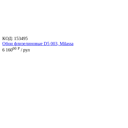
КОД:
153495
Обои флизелиновые D5 003, Milassa
00
Р
6 160
/ рул