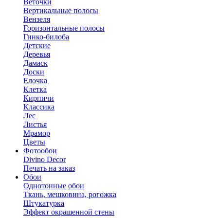
Веточки
Вертикальные полосы
Вензеля
Горизонтальные полосы
Гинко-билоба
Детские
Деревья
Дамаск
Доски
Елочка
Клетка
Кирпичи
Классика
Лес
Листья
Мрамор
Цветы
Фотообои
Divino Decor
Печать на заказ
Обои
Однотонные обои
Ткань, мешковина, рогожка
Штукатурка
Эффект окрашенной стены