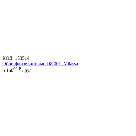
КОД:
153514
Обои флизелиновые D8 001, Milassa
00
Р
6 160
/ рул