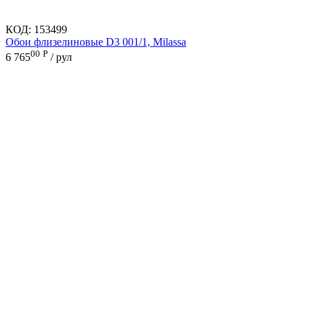
КОД:
153499
Обои флизелиновые D3 001/1, Milassa
00
Р
6 765
/ рул