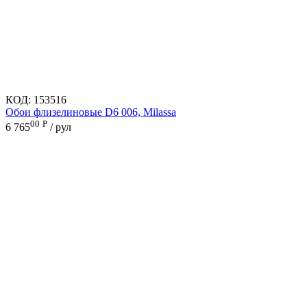
КОД:
153516
Обои флизелиновые D6 006, Milassa
00
Р
6 765
/ рул