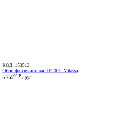
КОД:
153513
Обои флизелиновые D2 001, Milassa
00
Р
6 765
/ рул