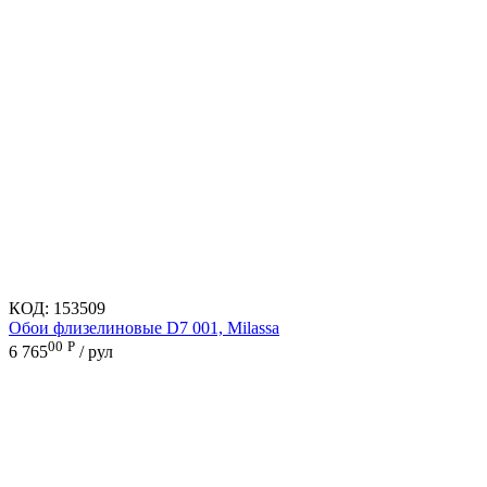
КОД:
153509
Обои флизелиновые D7 001, Milassa
00
Р
6 765
/ рул