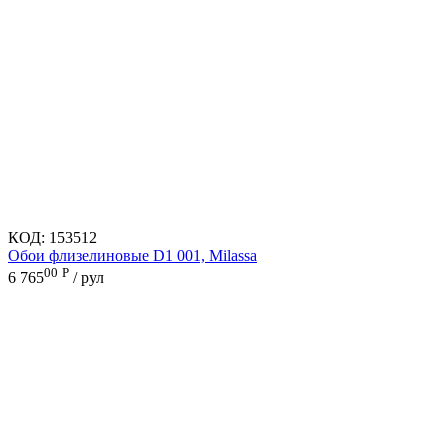
КОД:
153512
Обои флизелиновые D1 001, Milassa
00
Р
6 765
/ рул