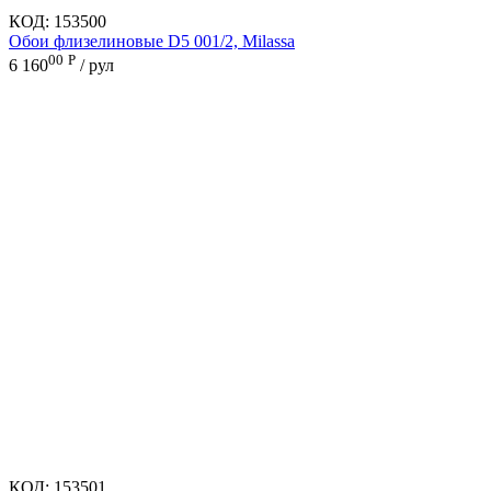
КОД:
153500
Обои флизелиновые D5 001/2, Milassa
00
Р
6 160
/ рул
КОД:
153501