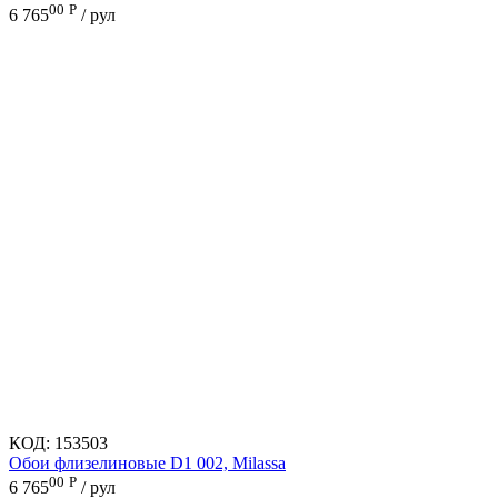
00
Р
6 765
/ рул
КОД:
153503
Обои флизелиновые D1 002, Milassa
00
Р
6 765
/ рул