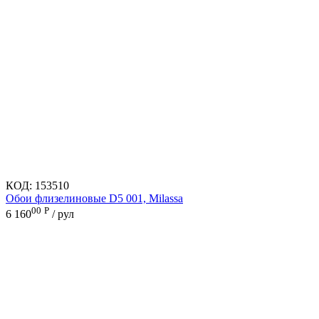
КОД:
153510
Обои флизелиновые D5 001, Milassa
00
Р
6 160
/ рул