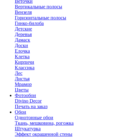
Веточки
Вертикальные полосы
Вензеля
Горизонтальные полосы
Гинко-билоба
Детские
Деревья
Дамаск
Доски
Елочка
Клетка
Кирпичи
Классика
Лес
Листья
Мрамор
Цветы
Фотообои
Divino Decor
Печать на заказ
Обои
Однотонные обои
Ткань, мешковина, рогожка
Штукатурка
Эффект окрашенной стены