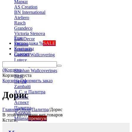
Марки
AS Creation
BN International
Ateliero
Rasch
Grandeco
Victoria Stenova
Еще
EuroDecor
Распродажа %
SALE
Milassa
Контакты
Erismann
Галерея
Gaenari Wallcovering
Lutece
Marburg
0
Корзина
Shinhan Wallcoverings
Корзина пуста
Sirpi
Корзина
Оформить заказ
Ugepa
Zambaiti
А.С. и Палитра
Дорис
Артекс
Аспект
Палитра
Главная
/
Обои
/
Палитра
/
Дорис
AdaWall
В этой категории нет товаров
Milassa
премиум
Кстати,