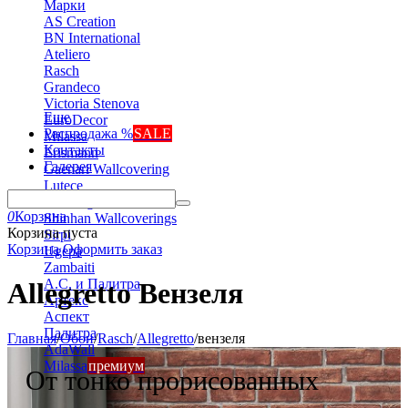
Марки
AS Creation
BN International
Ateliero
Rasch
Grandeco
Victoria Stenova
Еще
EuroDecor
Распродажа %
SALE
Milassa
Контакты
Erismann
Галерея
Gaenari Wallcovering
Lutece
Marburg
0
Корзина
Shinhan Wallcoverings
Корзина пуста
Sirpi
Корзина
Оформить заказ
Ugepa
Zambaiti
А.С. и Палитра
Allegretto Вензеля
Артекс
Аспект
Палитра
Главная
/
Обои
/
Rasch
/
Allegretto
/
вензеля
AdaWall
Milassa
премиум
От тонко прорисованных