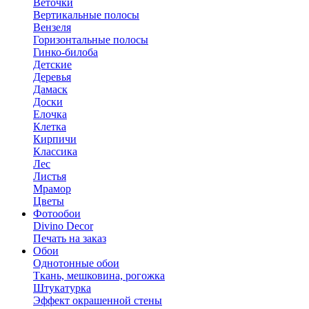
Веточки
Вертикальные полосы
Вензеля
Горизонтальные полосы
Гинко-билоба
Детские
Деревья
Дамаск
Доски
Елочка
Клетка
Кирпичи
Классика
Лес
Листья
Мрамор
Цветы
Фотообои
Divino Decor
Печать на заказ
Обои
Однотонные обои
Ткань, мешковина, рогожка
Штукатурка
Эффект окрашенной стены