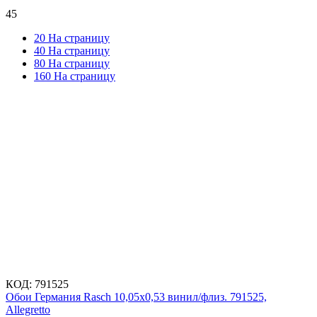
45
20 На страницу
40 На страницу
80 На страницу
160 На страницу
КОД:
791525
Обои Германия Rasch 10,05x0,53 винил/флиз. 791525,
Allegretto