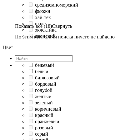
средиземноморский
фьюжн
хай-тек
шале
Показать все (18)
Свернуть
эклектика
японский
По этим критериям поиска ничего не найдено
Цвет
бежевый
белый
бирюзовый
бордовый
голубой
желтый
зеленый
коричневый
красный
оранжевый
розовый
серый