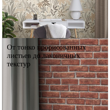
От тонко прорисованных
листьев до лаконичных
текстур