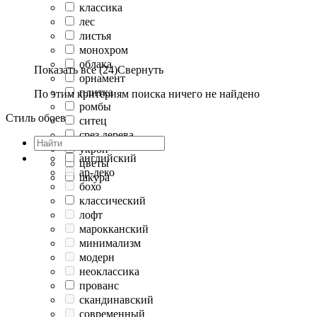
классика
лес
листья
монохром
облака
Показать все (24)
Свернуть
орнамент
плитка
По этим критериям поиска ничего не найдено
ромбы
Стиль обоев
ситец
срез дерева
укроп
английский
цветы
ар-деко
шкура
бохо
классический
лофт
марокканский
минимализм
модерн
неоклассика
прованс
скандинавский
современный