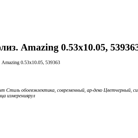
из. Amazing 0.53x10.05, 53936
 Amazing 0.53x10.05, 539363
ент
Стиль обоев
эклектика, современный, ар-деко
Цвет
черный, си
ца измерения
рул