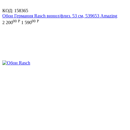
КОД:
158365
Обои Германия Rasch винил/флиз. 53 см, 539653 Amazing
00
Р
00
Р
2 200
1 590