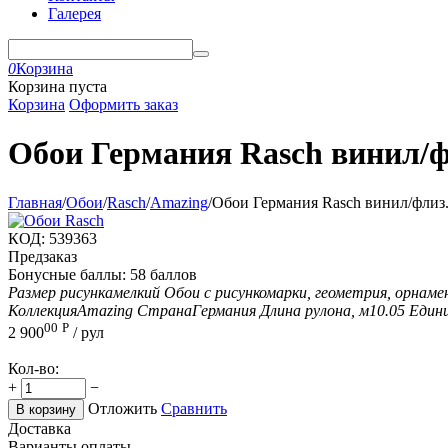
Галерея
0
Корзина
Корзина пуста
Корзина
Оформить заказ
Обои Германия Rasch винил/фл
Главная
/
Обои
/
Rasch
/
Amazing
/
Обои Германия Rasch винил/флиз.
КОД:
539363
Предзаказ
Бонусные баллы:
58 баллов
Размер рисунка
мелкий
Обои с рисунком
арки, геометрия, орнам
Коллекция
Amazing
Страна
Германия
Длина рулона, м
10.05
Едини
00
Р
2 900
/ рул
Кол-во:
+
−
Отложить
Сравнить
В корзину
Доставка
Варианты оплаты