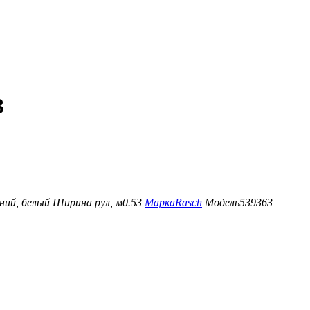
3
ний, белый
Ширина рул, м
0.53
Марка
Rasch
Модель
539363