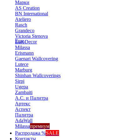
Марки
AS Creation
BN International
Ateliero
Rasch
Grandeco
Victoria Stenova
Еще
EuroDecor
Milassa
Erismann
Gaenari Wallcovering
Lutece
Marburg
Shinhan Wallcoverings
Sirpi
Ugepa
Zambaiti
А.С. и Палитра
Артекс
Аспект
Палитра
AdaWall
Milassa
премиум
Распродажа %
SALE
Контакты