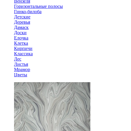
Вензеля
Горизонтальные полосы
Гинко-билоба
Детские
Деревья
Дамаск
Доски
Елочка
Клетка
Кирпичи
Классика
Лес
Листья
Мрамор
Цветы