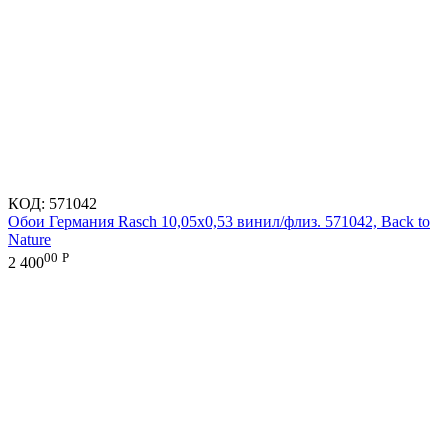
КОД:
571042
Обои Германия Rasch 10,05x0,53 винил/флиз. 571042, Back to
Nature
00
Р
2 400