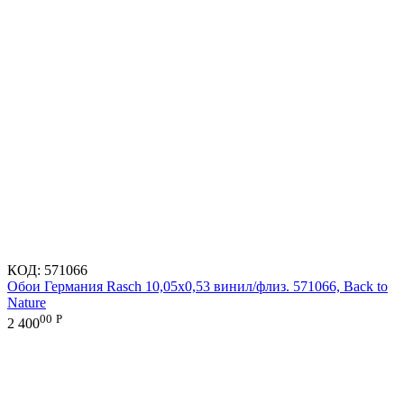
КОД:
571066
Обои Германия Rasch 10,05x0,53 винил/флиз. 571066, Back to
Nature
00
Р
2 400