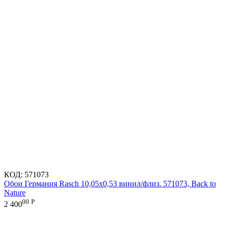
КОД:
571073
Обои Германия Rasch 10,05x0,53 винил/флиз. 571073, Back to
Nature
00
Р
2 400