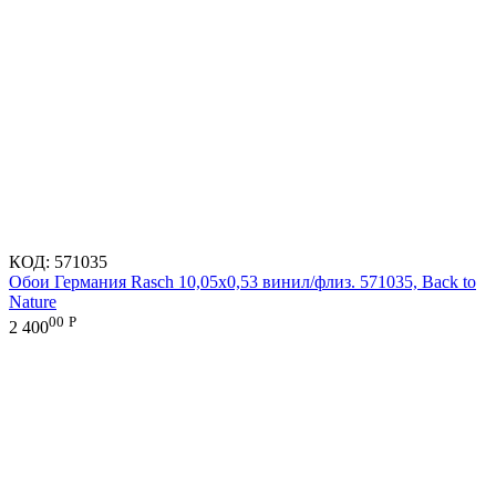
КОД:
571035
Обои Германия Rasch 10,05x0,53 винил/флиз. 571035, Back to
Nature
00
Р
2 400