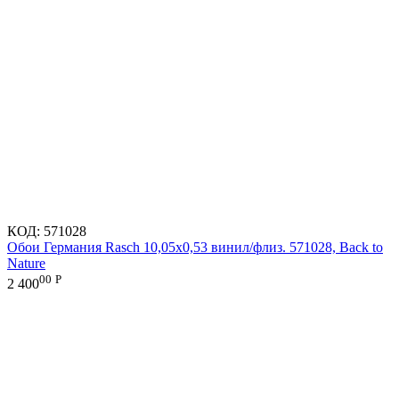
КОД:
571028
Обои Германия Rasch 10,05x0,53 винил/флиз. 571028, Back to
Nature
00
Р
2 400