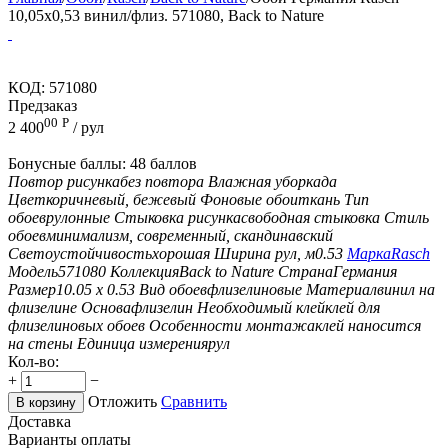
10,05x0,53 винил/флиз. 571080, Back to Nature
КОД:
571080
Предзаказ
00
Р
2 400
/ рул
Бонусные баллы:
48 баллов
Повтор рисунка
без повтора
Влажная уборка
да
Цвет
коричневый, бежевый
Фоновые обои
ткань
Тип
обоев
рулонные
Стыковка рисунка
свободная стыковка
Стиль
обоев
минимализм, современный, скандинавский
Светоустойчивость
хорошая
Ширина рул, м
0.53
Марка
Rasch
Модель
571080
Коллекция
Back to Nature
Страна
Германия
Размер
10.05 х 0.53
Вид обоев
флизелиновые
Материал
винил на
флизелине
Основа
флизелин
Необходимый клей
клей для
флизелиновых обоев
Особенности монтажа
клей наносится
на стены
Единица измерения
рул
Кол-во:
+
−
Отложить
Сравнить
В корзину
Доставка
Варианты оплаты