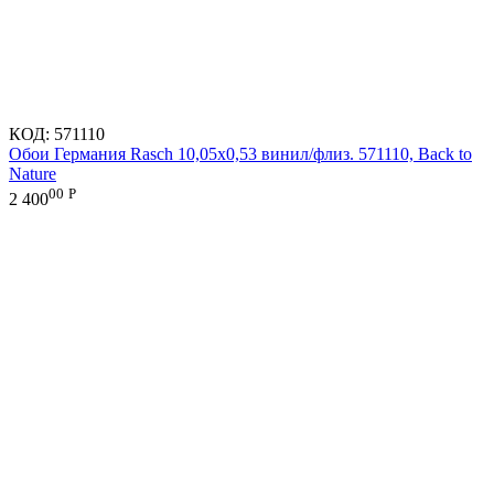
КОД:
571110
Обои Германия Rasch 10,05x0,53 винил/флиз. 571110, Back to
Nature
00
Р
2 400