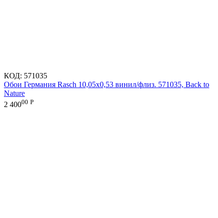
КОД:
571035
Обои Германия Rasch 10,05x0,53 винил/флиз. 571035, Back to
Nature
00
Р
2 400