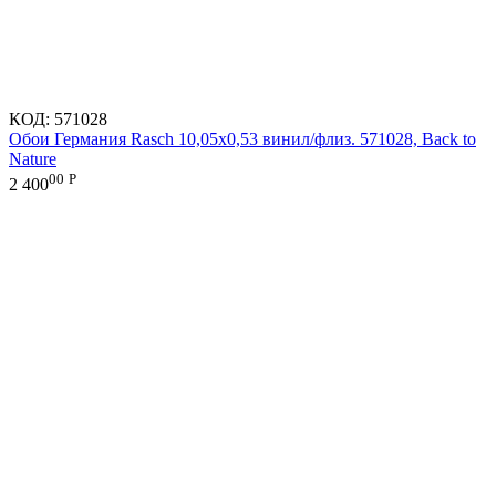
КОД:
571028
Обои Германия Rasch 10,05x0,53 винил/флиз. 571028, Back to
Nature
00
Р
2 400