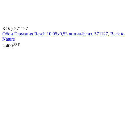
КОД:
571127
Обои Германия Rasch 10,05x0,53 винил/флиз. 571127, Back to
Nature
00
Р
2 400