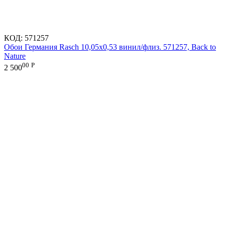
КОД:
571257
Обои Германия Rasch 10,05x0,53 винил/флиз. 571257, Back to
Nature
00
Р
2 500