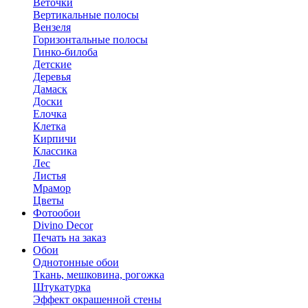
Веточки
Вертикальные полосы
Вензеля
Горизонтальные полосы
Гинко-билоба
Детские
Деревья
Дамаск
Доски
Елочка
Клетка
Кирпичи
Классика
Лес
Листья
Мрамор
Цветы
Фотообои
Divino Decor
Печать на заказ
Обои
Однотонные обои
Ткань, мешковина, рогожка
Штукатурка
Эффект окрашенной стены