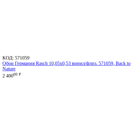
КОД:
571059
Обои Германия Rasch 10,05x0,53 винил/флиз. 571059, Back to
Nature
00
Р
2 400