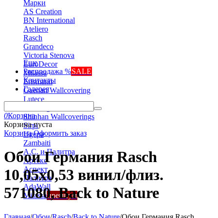
Марки
AS Creation
BN International
Ateliero
Rasch
Grandeco
Victoria Stenova
Еще
EuroDecor
Распродажа %
SALE
Milassa
Контакты
Erismann
Галерея
Gaenari Wallcovering
Lutece
Marburg
0
Корзина
Shinhan Wallcoverings
Корзина пуста
Sirpi
Корзина
Оформить заказ
Ugepa
Zambaiti
А.С. и Палитра
Обои Германия Rasch
Артекс
Аспект
10,05x0,53 винил/флиз.
Палитра
AdaWall
571080, Back to Nature
Milassa
премиум
Главная
/
Обои
/
Rasch
/
Back to Nature
/
Обои Германия Rasch