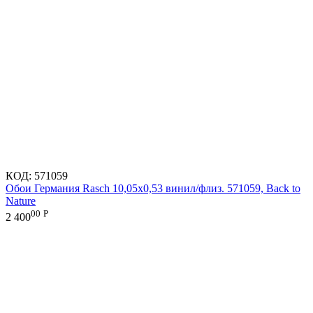
КОД:
571059
Обои Германия Rasch 10,05x0,53 винил/флиз. 571059, Back to
Nature
00
Р
2 400