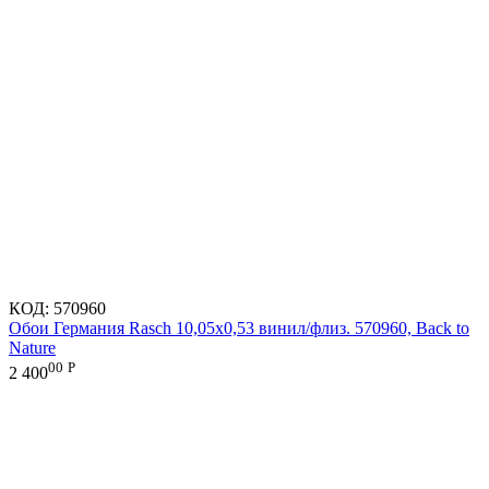
КОД:
570960
Обои Германия Rasch 10,05x0,53 винил/флиз. 570960, Back to
Nature
00
Р
2 400