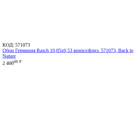
КОД:
571073
Обои Германия Rasch 10,05x0,53 винил/флиз. 571073, Back to
Nature
00
Р
2 400