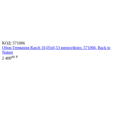
КОД:
571066
Обои Германия Rasch 10,05x0,53 винил/флиз. 571066, Back to
Nature
00
Р
2 400