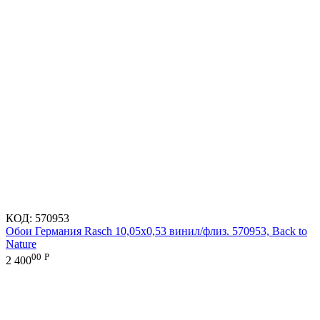
КОД:
570953
Обои Германия Rasch 10,05x0,53 винил/флиз. 570953, Back to
Nature
00
Р
2 400