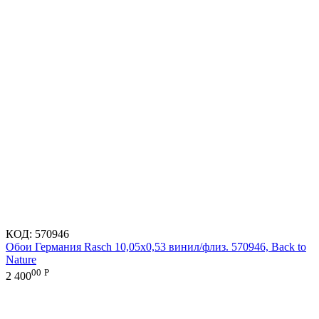
КОД:
570946
Обои Германия Rasch 10,05x0,53 винил/флиз. 570946, Back to
Nature
00
Р
2 400