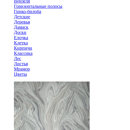
Вензеля
Горизонтальные полосы
Гинко-билоба
Детские
Деревья
Дамаск
Доски
Елочка
Клетка
Кирпичи
Классика
Лес
Листья
Мрамор
Цветы