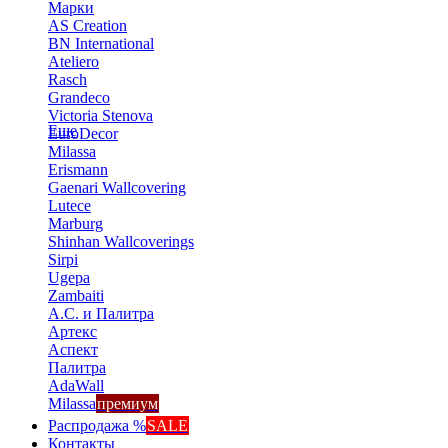
Марки
AS Creation
BN International
Ateliero
Rasch
Grandeco
Victoria Stenova
Еще
EuroDecor
Milassa
Erismann
Gaenari Wallcovering
Lutece
Marburg
Shinhan Wallcoverings
Sirpi
Ugepa
Zambaiti
А.С. и Палитра
Артекс
Аспект
Палитра
AdaWall
Milassa
премиум
Распродажа %
SALE
Контакты