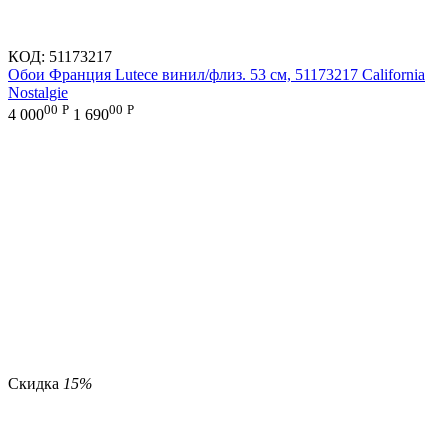
КОД:
51173217
Обои Франция Lutece винил/флиз. 53 см, 51173217 California
Nostalgie
00
Р
00
Р
4 000
1 690
Скидка
15%