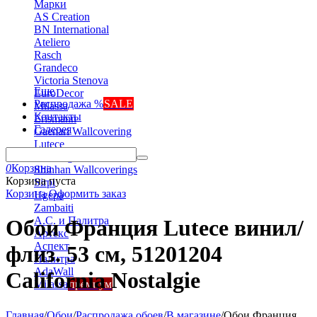
Марки
AS Creation
BN International
Ateliero
Rasch
Grandeco
Victoria Stenova
Еще
EuroDecor
Распродажа %
SALE
Milassa
Контакты
Erismann
Галерея
Gaenari Wallcovering
Lutece
Marburg
0
Корзина
Shinhan Wallcoverings
Корзина пуста
Sirpi
Корзина
Оформить заказ
Ugepa
Zambaiti
А.С. и Палитра
Обои Франция Lutece винил/
Артекс
Аспект
флиз. 53 см, 51201204
Палитра
AdaWall
California Nostalgie
Milassa
премиум
Главная
/
Обои
/
Распродажа обоев
/
В магазине
/
Обои Франция