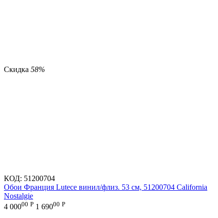
Скидка
58%
КОД:
51200704
Обои Франция Lutece винил/флиз. 53 см, 51200704 California
Nostalgie
00
Р
00
Р
4 000
1 690