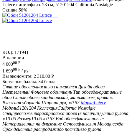
Lutece винил/флиз. 53 см, 51201204 California Nostalgie
Скидка
58%
КОД:
171941
В наличии
00
Р
4 000
00
Р
1 690
/ рул
Вы экономите:
2 310.00
Р
Бонусные баллы:
34 балла
Снятие обоев
полностью снимаются
Дизайн обоев
Цвет
зеленый
Фоновые обои
ткань
Тип обоев
декоративные
обои
Стиль обоев
скандинавский, минимализм, прованс
Влажная уборка
да
Ширина рул, м
0.53
Марка
Lutece
Модель
51201204
Коллекция
California Nostalgie
Спецпредложения
распродажа обоев (в наличии)
Длина рулона,
м
10.05
Размер
10.05 х 0.53
Вид обоев
флизелиновые
Материал
винил на флизелине
Основа
флизелин
Моющиеся
да
Срок действия распродажи
до последнего рулона