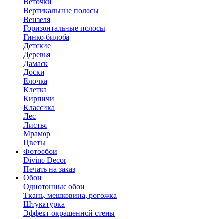
Веточки
Вертикальные полосы
Вензеля
Горизонтальные полосы
Гинко-билоба
Детские
Деревья
Дамаск
Доски
Елочка
Клетка
Кирпичи
Классика
Лес
Листья
Мрамор
Цветы
Фотообои
Divino Decor
Печать на заказ
Обои
Однотонные обои
Ткань, мешковина, рогожка
Штукатурка
Эффект окрашенной стены