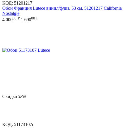
КОД:
51201217
Обои Франция Lutece винил/флиз. 53 см, 51201217 California
Nostalgie
00
Р
00
Р
4 000
1 690
Скидка
58%
КОД:
51173107r