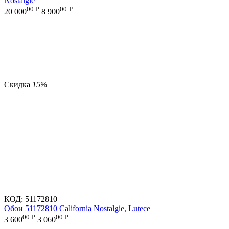
Nostalgie
00
Р
00
Р
20 000
8 900
Скидка
15%
КОД:
51172810
Обои 51172810 California Nostalgie, Lutece
00
Р
00
Р
3 600
3 060