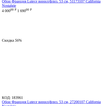
Обои Франция Lutece винил/флиз. 53 см, 51173107 California
Nostalgie
00
Р
00
Р
4 000
1 690
Скидка
56%
КОД:
183961
Обои Франция Lutece винил/флиз. 53 см, 27200107 California