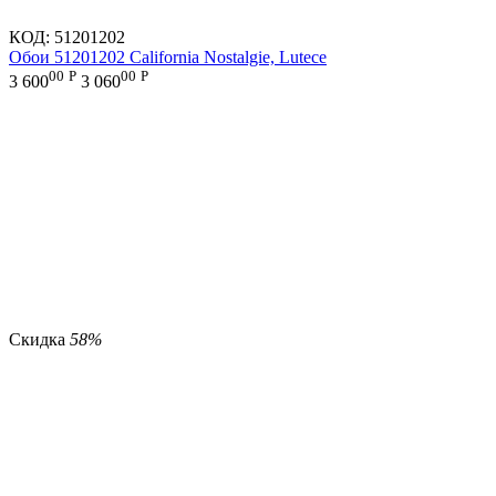
КОД:
51201202
Обои 51201202 California Nostalgie, Lutece
00
Р
00
Р
3 600
3 060
Скидка
58%