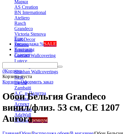
Марки
AS Creation
BN International
Ateliero
Rasch
Grandeco
Victoria Stenova
Еще
EuroDecor
Распродажа %
SALE
Milassa
Контакты
Erismann
Галерея
Gaenari Wallcovering
Lutece
Marburg
0
Корзина
Shinhan Wallcoverings
Корзина пуста
Sirpi
Корзина
Оформить заказ
Ugepa
Zambaiti
А.С. и Палитра
Обои Бельгия Grandeco
Артекс
Аспект
винил/флиз. 53 см, CE 1207
Палитра
AdaWall
Aurora
Milassa
премиум
Главная
/
Обои
/
Распродажа обоев
/
В магазине
/
Обои Бельгия