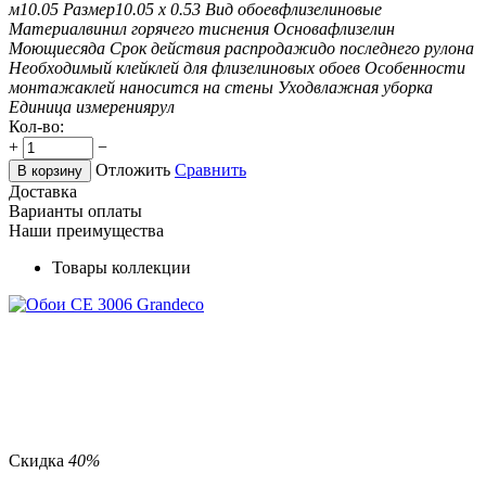
м
10.05
Размер
10.05 х 0.53
Вид обоев
флизелиновые
Материал
винил горячего тиснения
Основа
флизелин
Моющиеся
да
Срок действия распродажи
до последнего рулона
Необходимый клей
клей для флизелиновых обоев
Особенности
монтажа
клей наносится на стены
Уход
влажная уборка
Единица измерения
рул
Кол-во:
+
−
Отложить
Сравнить
В корзину
Доставка
Варианты оплаты
Наши преимущества
Товары коллекции
Скидка
40%