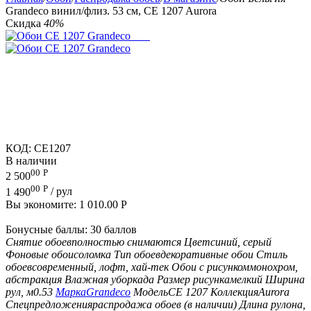
Grandeco винил/флиз. 53 см, CE 1207 Aurora
Скидка
40%
КОД:
CE1207
В наличии
00
Р
2 500
00
Р
1 490
/ рул
Вы экономите:
1 010.00
Р
Бонусные баллы:
30 баллов
Снятие обоев
полностью снимаются
Цвет
синий, серый
Фоновые обои
соломка
Тип обоев
декоративные обои
Стиль
обоев
современный, лофт, хай-тек
Обои с рисунком
монохром,
абстракция
Влажная уборка
да
Размер рисунка
мелкий
Ширина
рул, м
0.53
Марка
Grandeco
Модель
CE 1207
Коллекция
Aurora
Спецпредложения
распродажа обоев (в наличии)
Длина рулона,