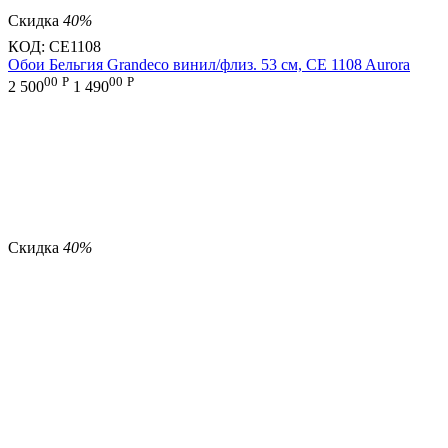
Скидка
40%
КОД:
CE1108
Обои Бельгия Grandeco винил/флиз. 53 см, CE 1108 Aurora
00
Р
00
Р
2 500
1 490
Скидка
40%