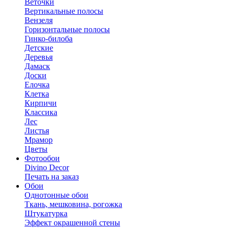
Веточки
Вертикальные полосы
Вензеля
Горизонтальные полосы
Гинко-билоба
Детские
Деревья
Дамаск
Доски
Елочка
Клетка
Кирпичи
Классика
Лес
Листья
Мрамор
Цветы
Фотообои
Divino Decor
Печать на заказ
Обои
Однотонные обои
Ткань, мешковина, рогожка
Штукатурка
Эффект окрашенной стены