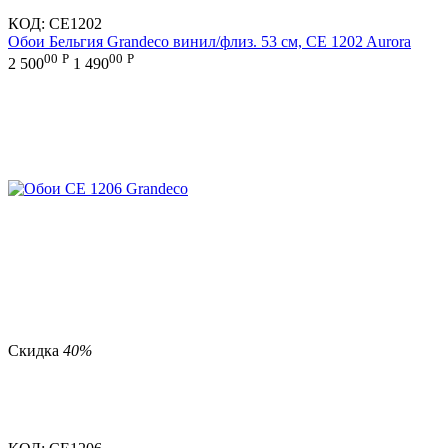
КОД:
CE1202
Обои Бельгия Grandeco винил/флиз. 53 см, CE 1202 Aurora
00
Р
00
Р
2 500
1 490
Скидка
40%