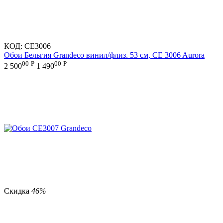
КОД:
CE3006
Обои Бельгия Grandeco винил/флиз. 53 см, CE 3006 Aurora
00
Р
00
Р
2 500
1 490
Скидка
46%