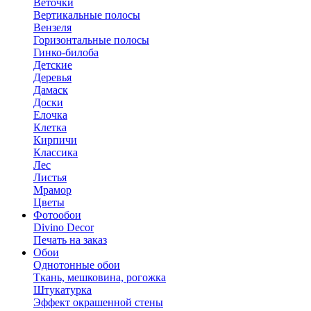
Веточки
Вертикальные полосы
Вензеля
Горизонтальные полосы
Гинко-билоба
Детские
Деревья
Дамаск
Доски
Елочка
Клетка
Кирпичи
Классика
Лес
Листья
Мрамор
Цветы
Фотообои
Divino Decor
Печать на заказ
Обои
Однотонные обои
Ткань, мешковина, рогожка
Штукатурка
Эффект окрашенной стены