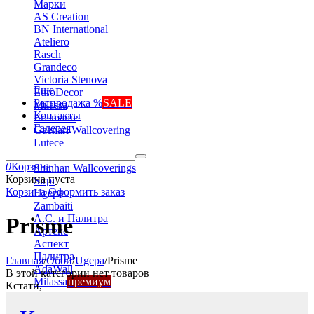
Марки
AS Creation
BN International
Ateliero
Rasch
Grandeco
Victoria Stenova
Еще
EuroDecor
Распродажа %
SALE
Milassa
Контакты
Erismann
Галерея
Gaenari Wallcovering
Lutece
Marburg
0
Корзина
Shinhan Wallcoverings
Корзина пуста
Sirpi
Корзина
Оформить заказ
Ugepa
Zambaiti
А.С. и Палитра
Prisme
Артекс
Аспект
Палитра
Главная
/
Обои
/
Ugepa
/
Prisme
AdaWall
В этой категории нет товаров
Milassa
премиум
Кстати,