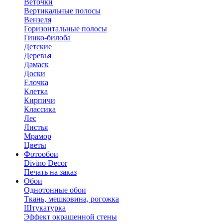
Веточки
Вертикальные полосы
Вензеля
Горизонтальные полосы
Гинко-билоба
Детские
Деревья
Дамаск
Доски
Елочка
Клетка
Кирпичи
Классика
Лес
Листья
Мрамор
Цветы
Фотообои
Divino Decor
Печать на заказ
Обои
Однотонные обои
Ткань, мешковина, рогожка
Штукатурка
Эффект окрашенной стены