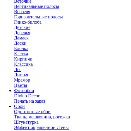
Веточки
Вертикальные полосы
Вензеля
Горизонтальные полосы
Гинко-билоба
Детские
Деревья
Дамаск
Доски
Елочка
Клетка
Кирпичи
Классика
Лес
Листья
Мрамор
Цветы
Фотообои
Divino Decor
Печать на заказ
Обои
Однотонные обои
Ткань, мешковина, рогожка
Штукатурка
Эффект окрашенной стены