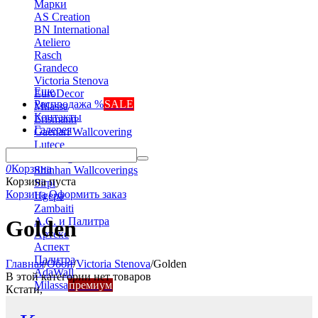
Марки
AS Creation
BN International
Ateliero
Rasch
Grandeco
Victoria Stenova
Еще
EuroDecor
Распродажа %
SALE
Milassa
Контакты
Erismann
Галерея
Gaenari Wallcovering
Lutece
Marburg
0
Корзина
Shinhan Wallcoverings
Корзина пуста
Sirpi
Корзина
Оформить заказ
Ugepa
Zambaiti
А.С. и Палитра
Golden
Артекс
Аспект
Палитра
Главная
/
Обои
/
Victoria Stenova
/
Golden
AdaWall
В этой категории нет товаров
Milassa
премиум
Кстати,