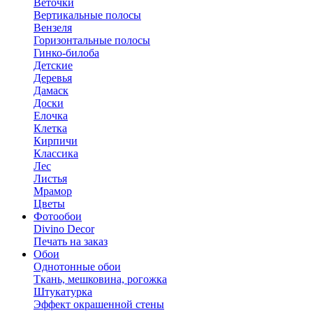
Веточки
Вертикальные полосы
Вензеля
Горизонтальные полосы
Гинко-билоба
Детские
Деревья
Дамаск
Доски
Елочка
Клетка
Кирпичи
Классика
Лес
Листья
Мрамор
Цветы
Фотообои
Divino Decor
Печать на заказ
Обои
Однотонные обои
Ткань, мешковина, рогожка
Штукатурка
Эффект окрашенной стены