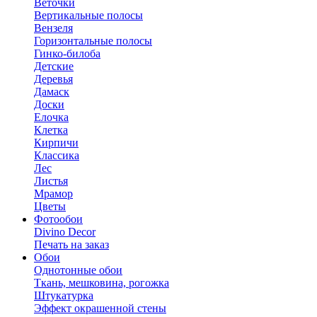
Веточки
Вертикальные полосы
Вензеля
Горизонтальные полосы
Гинко-билоба
Детские
Деревья
Дамаск
Доски
Елочка
Клетка
Кирпичи
Классика
Лес
Листья
Мрамор
Цветы
Фотообои
Divino Decor
Печать на заказ
Обои
Однотонные обои
Ткань, мешковина, рогожка
Штукатурка
Эффект окрашенной стены