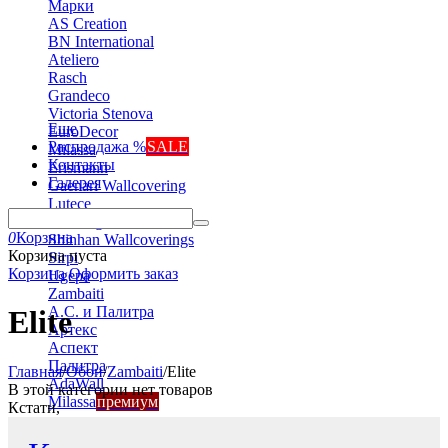
Марки
AS Creation
BN International
Ateliero
Rasch
Grandeco
Victoria Stenova
Еще
EuroDecor
Распродажа %
SALE
Milassa
Контакты
Erismann
Галерея
Gaenari Wallcovering
Lutece
Marburg
0
Корзина
Shinhan Wallcoverings
Корзина пуста
Sirpi
Корзина
Оформить заказ
Ugepa
Zambaiti
А.С. и Палитра
Elite
Артекс
Аспект
Палитра
Главная
/
Обои
/
Zambaiti
/
Elite
AdaWall
В этой категории нет товаров
Milassa
премиум
Кстати,