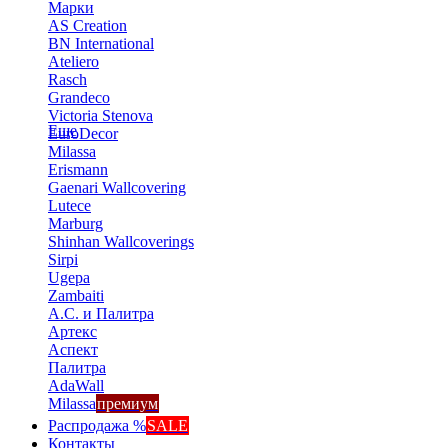
Марки
AS Creation
BN International
Ateliero
Rasch
Grandeco
Victoria Stenova
Еще
EuroDecor
Milassa
Erismann
Gaenari Wallcovering
Lutece
Marburg
Shinhan Wallcoverings
Sirpi
Ugepa
Zambaiti
А.С. и Палитра
Артекс
Аспект
Палитра
AdaWall
Milassa
премиум
Распродажа %
SALE
Контакты