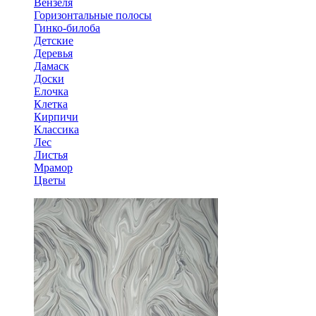
Вензеля
Горизонтальные полосы
Гинко-билоба
Детские
Деревья
Дамаск
Доски
Елочка
Клетка
Кирпичи
Классика
Лес
Листья
Мрамор
Цветы