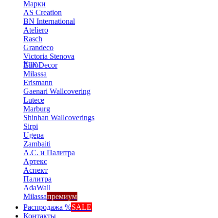
Марки
AS Creation
BN International
Ateliero
Rasch
Grandeco
Victoria Stenova
Еще
EuroDecor
Milassa
Erismann
Gaenari Wallcovering
Lutece
Marburg
Shinhan Wallcoverings
Sirpi
Ugepa
Zambaiti
А.С. и Палитра
Артекс
Аспект
Палитра
AdaWall
Milassa
премиум
Распродажа %
SALE
Контакты