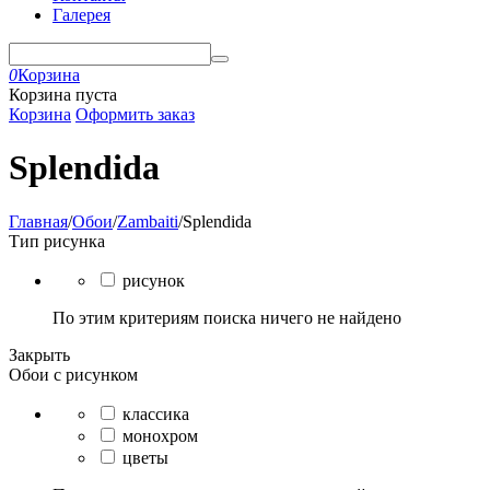
Галерея
0
Корзина
Корзина пуста
Корзина
Оформить заказ
Splendida
Главная
/
Обои
/
Zambaiti
/
Splendida
Тип рисунка
рисунок
По этим критериям поиска ничего не найдено
Закрыть
Обои с рисунком
классика
монохром
цветы