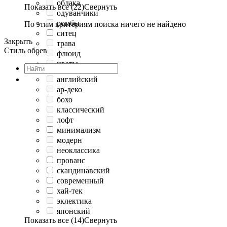
облака
Показать все (22)
Свернуть
одуванчики
ромбы
По этим критериям поиска ничего не найдено
ситец
Закрыть
трава
Стиль обоев
флюид
цветы
английский
ар-деко
бохо
классический
лофт
минимализм
модерн
неоклассика
прованс
скандинавский
современный
хай-тек
эклектика
японский
Показать все (14)
Свернуть