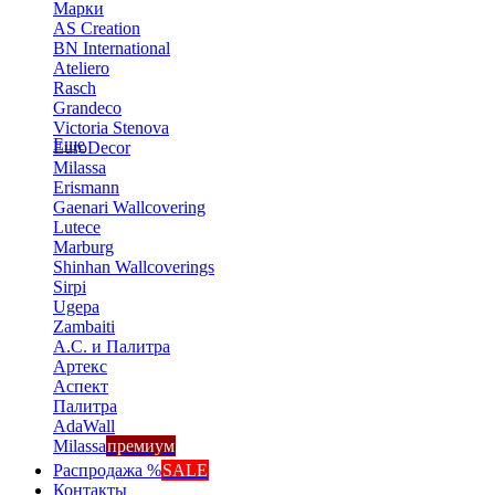
Марки
AS Creation
BN International
Ateliero
Rasch
Grandeco
Victoria Stenova
Еще
EuroDecor
Milassa
Erismann
Gaenari Wallcovering
Lutece
Marburg
Shinhan Wallcoverings
Sirpi
Ugepa
Zambaiti
А.С. и Палитра
Артекс
Аспект
Палитра
AdaWall
Milassa
премиум
Распродажа %
SALE
Контакты