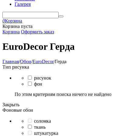
Галерея
0
Корзина
Корзина пуста
Корзина
Оформить заказ
EuroDecor Герда
Главная
/
Обои
/
EuroDecor
/
Герда
Тип рисунка
рисунок
фон
По этим критериям поиска ничего не найдено
Закрыть
Фоновые обои
соломка
ткань
штукатурка