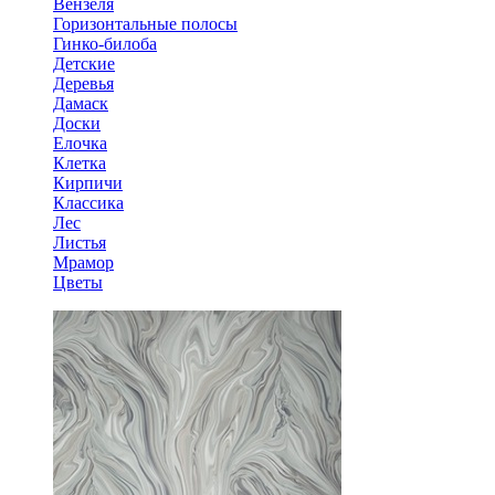
Вензеля
Горизонтальные полосы
Гинко-билоба
Детские
Деревья
Дамаск
Доски
Елочка
Клетка
Кирпичи
Классика
Лес
Листья
Мрамор
Цветы