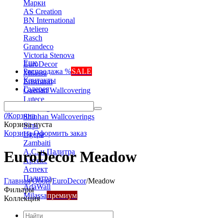
Марки
AS Creation
BN International
Ateliero
Rasch
Grandeco
Victoria Stenova
Еще
EuroDecor
Распродажа %
SALE
Milassa
Контакты
Erismann
Галерея
Gaenari Wallcovering
Lutece
Marburg
0
Корзина
Shinhan Wallcoverings
Корзина пуста
Sirpi
Корзина
Оформить заказ
Ugepa
Zambaiti
А.С. и Палитра
EuroDecor Meadow
Артекс
Аспект
Палитра
Главная
/
Обои
/
EuroDecor
/
Meadow
AdaWall
Фильтры
Milassa
премиум
Коллекция