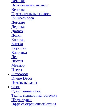
Веточки
Вертикальные полосы
Вензеля
Горизонтальные полосы
Гинко-билоба
Детские
Деревья
Дамаск
Доски
Елочка
Клетка
Кирпичи
Классика
Лес
Листья
Мрамор
Цветы
Фотообои
Divino Decor
Печать на заказ
Обои
Однотонные обои
Ткань, мешковина, рогожка
Штукатурка
Эффект окрашенной стены