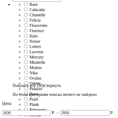
Base
Calacatta
Chantelle
Felicia
Floravento
Florence
Halo
House
Letters
Lucerna
Mercury
Mirabelle
Motion
Nika
Oculus
Odette
Показать все (30)
Свернуть
Palazzo
Paws
По этим критериям поиска ничего не найдено
Pearl
Цена
Plank
Primavera
Р
–
Р
Serena