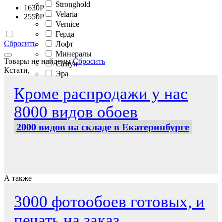
Stronghold
1630
Р
Velaria
2550
Р
Vernice
Герда
Сбросить
Лофт
Минералы
Товары не найдены
Сбросить
Самуи
Кстати,
Эра
Кроме распродажи у нас
8000 видов обоев
2000 видов на складе в Екатеринбурге
А также
3000 фотообоев готовых, и
печать на заказ