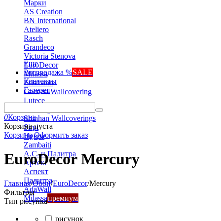
Марки
AS Creation
BN International
Ateliero
Rasch
Grandeco
Victoria Stenova
Еще
EuroDecor
Распродажа %
SALE
Milassa
Контакты
Erismann
Галерея
Gaenari Wallcovering
Lutece
Marburg
0
Корзина
Shinhan Wallcoverings
Корзина пуста
Sirpi
Корзина
Оформить заказ
Ugepa
Zambaiti
А.С. и Палитра
EuroDecor Mercury
Артекс
Аспект
Палитра
Главная
/
Обои
/
EuroDecor
/
Mercury
AdaWall
Фильтры
Milassa
премиум
Тип рисунка
рисунок