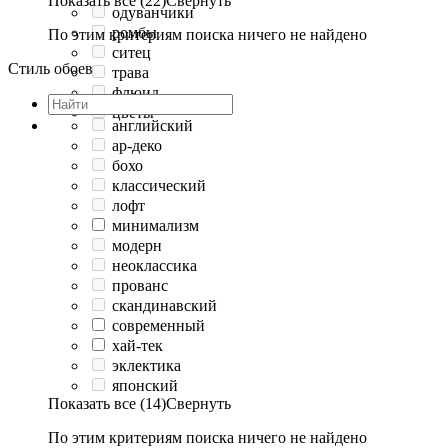
Показать все (22)
Свернуть
одуванчики
ромбы
По этим критериям поиска ничего не найдено
ситец
Стиль обоев
трава
флюид
цветы
английский
ар-деко
бохо
классический
лофт
минимализм
модерн
неоклассика
прованс
скандинавский
современный
хай-тек
эклектика
японский
Показать все (14)
Свернуть
По этим критериям поиска ничего не найдено