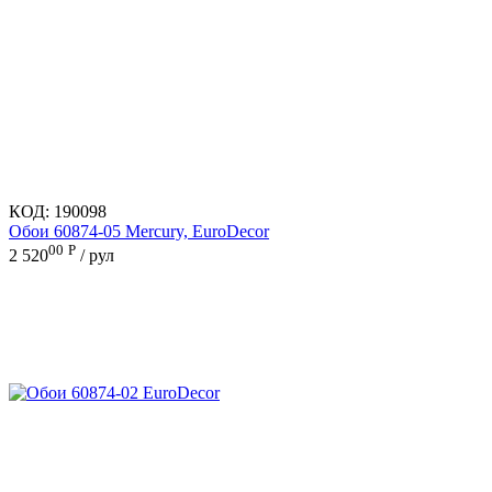
КОД:
190098
Обои 60874-05 Mercury, EuroDecor
00
Р
2 520
/ рул