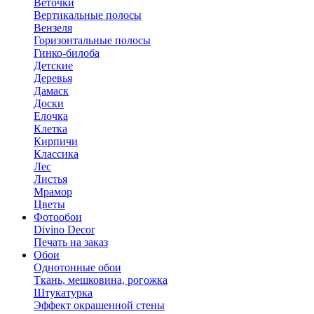
Веточки
Вертикальные полосы
Вензеля
Горизонтальные полосы
Гинко-билоба
Детские
Деревья
Дамаск
Доски
Елочка
Клетка
Кирпичи
Классика
Лес
Листья
Мрамор
Цветы
Фотообои
Divino Decor
Печать на заказ
Обои
Однотонные обои
Ткань, мешковина, рогожка
Штукатурка
Эффект окрашенной стены