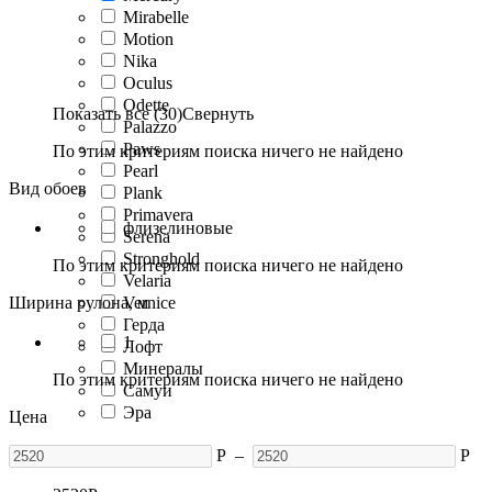
Mirabelle
Motion
Nika
Oculus
Odette
Показать все (30)
Свернуть
Palazzo
Paws
По этим критериям поиска ничего не найдено
Pearl
Вид обоев
Plank
Primavera
флизелиновые
Serena
Stronghold
По этим критериям поиска ничего не найдено
Velaria
Ширина рулона, м
Vernice
Герда
1
Лофт
Минералы
По этим критериям поиска ничего не найдено
Самуи
Эра
Цена
Р
–
Р