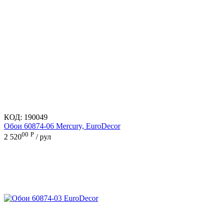
КОД:
190049
Обои 60874-06 Mercury, EuroDecor
00
Р
2 520
/ рул