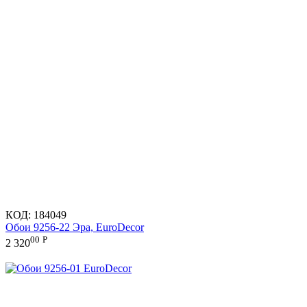
КОД:
184049
Обои 9256-22 Эра, EuroDecor
00
Р
2 320