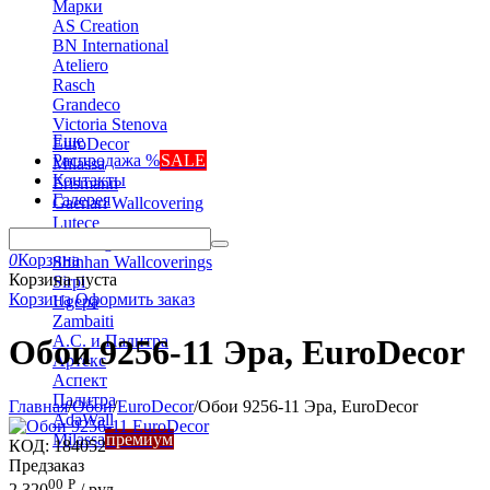
Марки
AS Creation
BN International
Ateliero
Rasch
Grandeco
Victoria Stenova
Еще
EuroDecor
Распродажа %
SALE
Milassa
Контакты
Erismann
Галерея
Gaenari Wallcovering
Lutece
Marburg
0
Корзина
Shinhan Wallcoverings
Корзина пуста
Sirpi
Корзина
Оформить заказ
Ugepa
Zambaiti
А.С. и Палитра
Обои 9256-11 Эра, EuroDecor
Артекс
Аспект
Палитра
Главная
/
Обои
/
EuroDecor
/
Обои 9256-11 Эра, EuroDecor
AdaWall
Milassa
премиум
КОД:
184052
Предзаказ
00
Р
2 320
/ рул