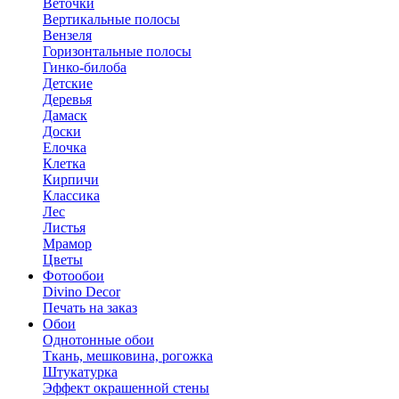
Веточки
Вертикальные полосы
Вензеля
Горизонтальные полосы
Гинко-билоба
Детские
Деревья
Дамаск
Доски
Елочка
Клетка
Кирпичи
Классика
Лес
Листья
Мрамор
Цветы
Фотообои
Divino Decor
Печать на заказ
Обои
Однотонные обои
Ткань, мешковина, рогожка
Штукатурка
Эффект окрашенной стены