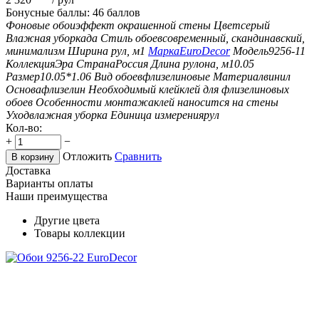
Бонусные баллы:
46 баллов
Фоновые обои
эффект окрашенной стены
Цвет
серый
Влажная уборка
да
Стиль обоев
современный, скандинавский,
минимализм
Ширина рул, м
1
Марка
EuroDecor
Модель
9256-11
Коллекция
Эра
Страна
Россия
Длина рулона, м
10.05
Размер
10.05*1.06
Вид обоев
флизелиновые
Материал
винил
Основа
флизелин
Необходимый клей
клей для флизелиновых
обоев
Особенности монтажа
клей наносится на стены
Уход
влажная уборка
Единица измерения
рул
Кол-во:
+
−
Отложить
Сравнить
В корзину
Доставка
Варианты оплаты
Наши преимущества
Другие цвета
Товары коллекции