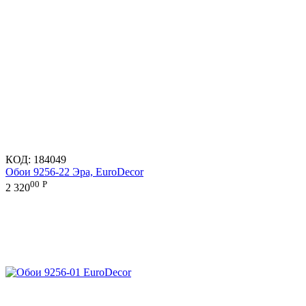
КОД:
184049
Обои 9256-22 Эра, EuroDecor
00
Р
2 320