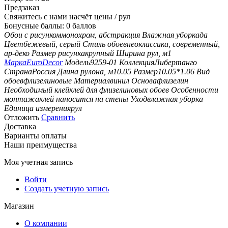
Предзаказ
Свяжитесь с нами насчёт цены
/ рул
Бонусные баллы:
0 баллов
Обои с рисунком
монохром, абстракция
Влажная уборка
да
Цвет
бежевый, серый
Стиль обоев
неоклассика, современный,
ар-деко
Размер рисунка
крупный
Ширина рул, м
1
Марка
EuroDecor
Модель
9259-01
Коллекция
Либертанго
Страна
Россия
Длина рулона, м
10.05
Размер
10.05*1.06
Вид
обоев
флизелиновые
Материал
винил
Основа
флизелин
Необходимый клей
клей для флизелиновых обоев
Особенности
монтажа
клей наносится на стены
Уход
влажная уборка
Единица измерения
рул
Отложить
Сравнить
Доставка
Варианты оплаты
Наши преимущества
Моя учетная запись
Войти
Создать учетную запись
Магазин
О компании