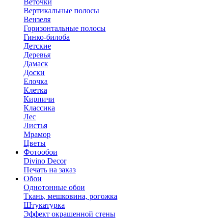
Веточки
Вертикальные полосы
Вензеля
Горизонтальные полосы
Гинко-билоба
Детские
Деревья
Дамаск
Доски
Елочка
Клетка
Кирпичи
Классика
Лес
Листья
Мрамор
Цветы
Фотообои
Divino Decor
Печать на заказ
Обои
Однотонные обои
Ткань, мешковина, рогожка
Штукатурка
Эффект окрашенной стены