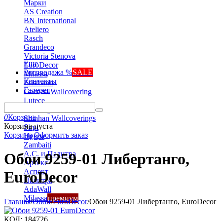
Марки
AS Creation
BN International
Ateliero
Rasch
Grandeco
Victoria Stenova
Еще
EuroDecor
Распродажа %
SALE
Milassa
Контакты
Erismann
Галерея
Gaenari Wallcovering
Lutece
Marburg
0
Корзина
Shinhan Wallcoverings
Корзина пуста
Sirpi
Корзина
Оформить заказ
Ugepa
Zambaiti
А.С. и Палитра
Обои 9259-01 Либертанго,
Артекс
Аспект
EuroDecor
Палитра
AdaWall
Milassa
премиум
Главная
/
Обои
/
EuroDecor
/
Обои 9259-01 Либертанго, EuroDecor
КОД:
184726