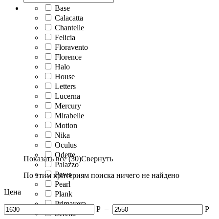
Base
Calacatta
Chantelle
Felicia
Floravento
Florence
Halo
House
Letters
Lucerna
Mercury
Mirabelle
Motion
Nika
Oculus
Odette
Показать все (30)
Свернуть
Palazzo
Paws
По этим критериям поиска ничего не найдено
Pearl
Цена
Plank
Primavera
Р
–
Р
Serena