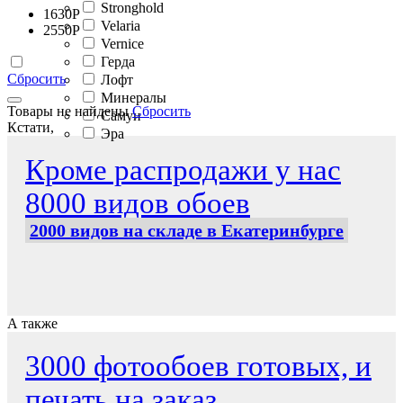
Stronghold
1630
Р
Velaria
2550
Р
Vernice
Герда
Сбросить
Лофт
Минералы
Товары не найдены
Сбросить
Самуи
Кстати,
Эра
Кроме распродажи у нас
8000 видов обоев
2000 видов на складе в Екатеринбурге
А также
3000 фотообоев готовых, и
печать на заказ