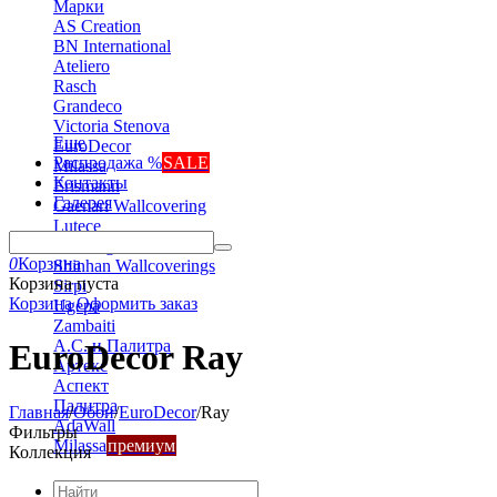
Марки
AS Creation
BN International
Ateliero
Rasch
Grandeco
Victoria Stenova
Еще
EuroDecor
Распродажа %
SALE
Milassa
Контакты
Erismann
Галерея
Gaenari Wallcovering
Lutece
Marburg
0
Корзина
Shinhan Wallcoverings
Корзина пуста
Sirpi
Корзина
Оформить заказ
Ugepa
Zambaiti
А.С. и Палитра
EuroDecor Ray
Артекс
Аспект
Палитра
Главная
/
Обои
/
EuroDecor
/
Ray
AdaWall
Фильтры
Milassa
премиум
Коллекция