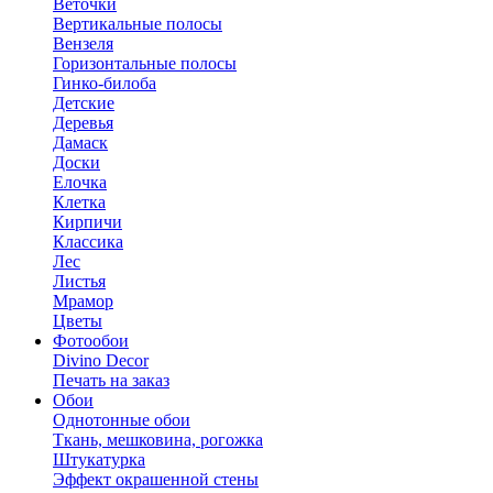
Веточки
Вертикальные полосы
Вензеля
Горизонтальные полосы
Гинко-билоба
Детские
Деревья
Дамаск
Доски
Елочка
Клетка
Кирпичи
Классика
Лес
Листья
Мрамор
Цветы
Фотообои
Divino Decor
Печать на заказ
Обои
Однотонные обои
Ткань, мешковина, рогожка
Штукатурка
Эффект окрашенной стены