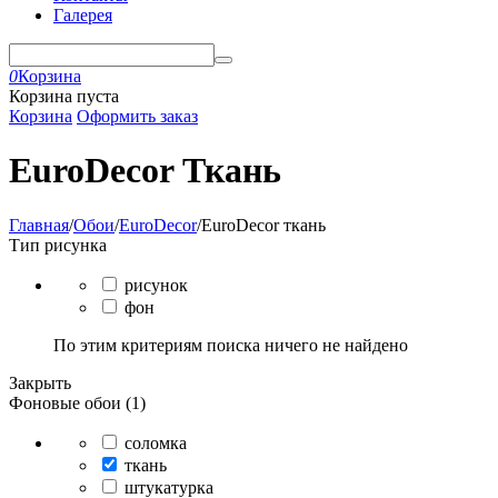
Галерея
0
Корзина
Корзина пуста
Корзина
Оформить заказ
EuroDecor Ткань
Главная
/
Обои
/
EuroDecor
/
EuroDecor ткань
Тип рисунка
рисунок
фон
По этим критериям поиска ничего не найдено
Закрыть
Фоновые обои (1)
соломка
ткань
штукатурка