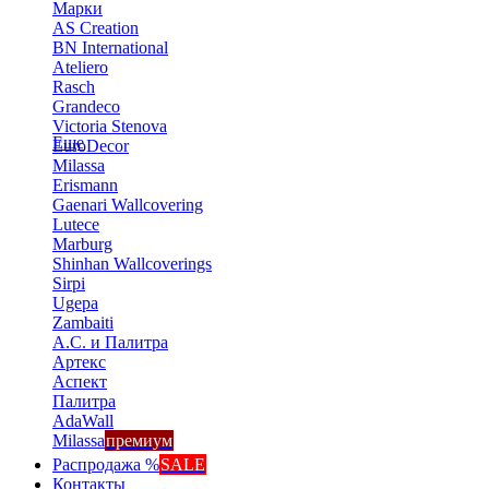
Марки
AS Creation
BN International
Ateliero
Rasch
Grandeco
Victoria Stenova
Еще
EuroDecor
Milassa
Erismann
Gaenari Wallcovering
Lutece
Marburg
Shinhan Wallcoverings
Sirpi
Ugepa
Zambaiti
А.С. и Палитра
Артекс
Аспект
Палитра
AdaWall
Milassa
премиум
Распродажа %
SALE
Контакты