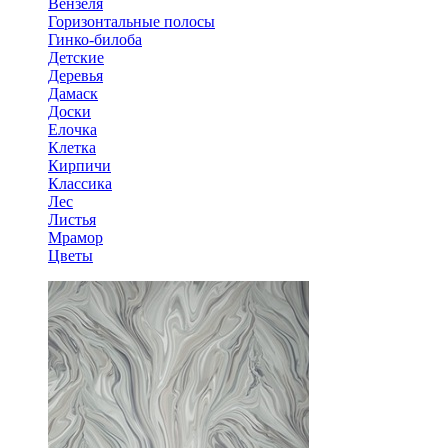
Вензеля
Горизонтальные полосы
Гинко-билоба
Детские
Деревья
Дамаск
Доски
Елочка
Клетка
Кирпичи
Классика
Лес
Листья
Мрамор
Цветы