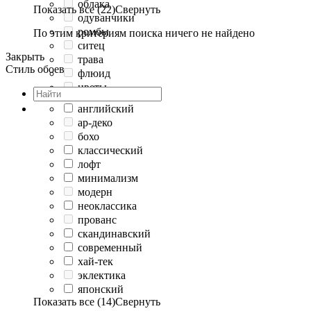
облака
Показать все (22)
Свернуть
одуванчики
ромбы
По этим критериям поиска ничего не найдено
ситец
Закрыть
трава
Стиль обоев
флюид
цветы
английский
ар-деко
бохо
классический
лофт
минимализм
модерн
неоклассика
прованс
скандинавский
современный
хай-тек
эклектика
японский
Показать все (14)
Свернуть