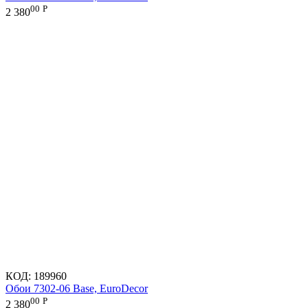
00
Р
2 380
КОД:
189960
Обои 7302-06 Base, EuroDecor
00
Р
2 380