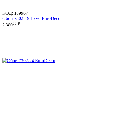
КОД:
189967
Обои 7302-19 Base, EuroDecor
00
Р
2 380