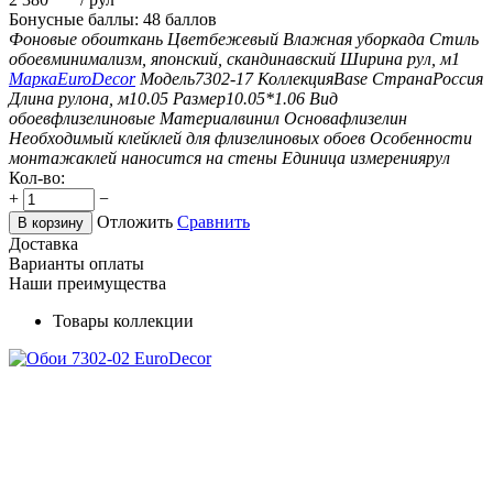
Бонусные баллы:
48 баллов
Фоновые обои
ткань
Цвет
бежевый
Влажная уборка
да
Стиль
обоев
минимализм, японский, скандинавский
Ширина рул, м
1
Марка
EuroDecor
Модель
7302-17
Коллекция
Base
Страна
Россия
Длина рулона, м
10.05
Размер
10.05*1.06
Вид
обоев
флизелиновые
Материал
винил
Основа
флизелин
Необходимый клей
клей для флизелиновых обоев
Особенности
монтажа
клей наносится на стены
Единица измерения
рул
Кол-во:
+
−
Отложить
Сравнить
В корзину
Доставка
Варианты оплаты
Наши преимущества
Товары коллекции