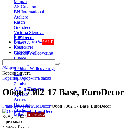
Марки
AS Creation
BN International
Ateliero
Rasch
Grandeco
Victoria Stenova
Еще
EuroDecor
Распродажа %
SALE
Milassa
Контакты
Erismann
Галерея
Gaenari Wallcovering
Lutece
Marburg
0
Корзина
Shinhan Wallcoverings
Корзина пуста
Sirpi
Корзина
Оформить заказ
Ugepa
Zambaiti
А.С. и Палитра
Обои 7302-17 Base, EuroDecor
Артекс
Аспект
Палитра
Главная
/
Обои
/
EuroDecor
/
Обои 7302-17 Base, EuroDecor
AdaWall
Milassa
премиум
КОД:
190052
Предзаказ
00
Р
2 380
/ рул