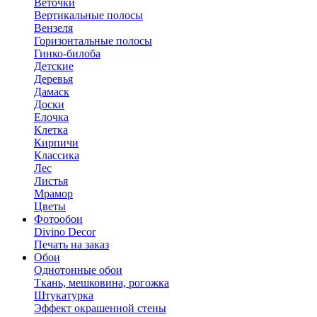
Веточки
Вертикальные полосы
Вензеля
Горизонтальные полосы
Гинко-билоба
Детские
Деревья
Дамаск
Доски
Елочка
Клетка
Кирпичи
Классика
Лес
Листья
Мрамор
Цветы
Фотообои
Divino Decor
Печать на заказ
Обои
Однотонные обои
Ткань, мешковина, рогожка
Штукатурка
Эффект окрашенной стены