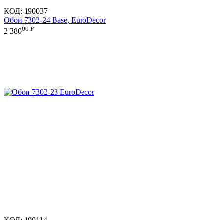
КОД:
190037
Обои 7302-24 Base, EuroDecor
00
Р
2 380
КОД:
190114