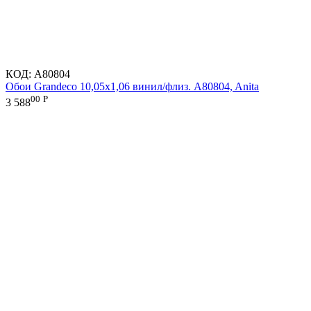
КОД:
A80804
Обои Grandeco 10,05х1,06 винил/флиз. A80804, Anita
00
Р
3 588