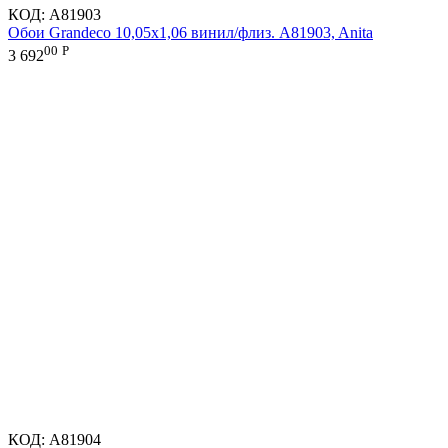
КОД:
A81903
Обои Grandeco 10,05х1,06 винил/флиз. A81903, Anita
00
Р
3 692
КОД:
A81904