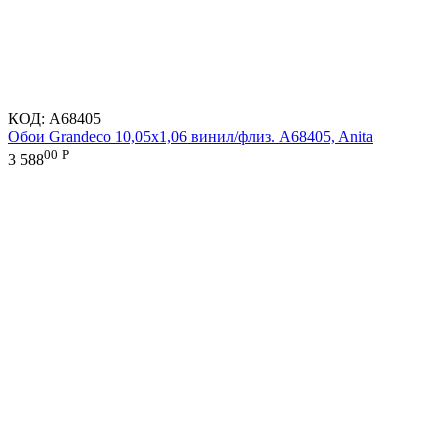
КОД:
A68405
Обои Grandeco 10,05х1,06 винил/флиз. A68405, Anita
00
Р
3 588