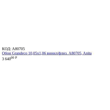
КОД:
A80705
Обои Grandeco 10,05х1,06 винил/флиз. A80705, Anita
00
Р
3 640