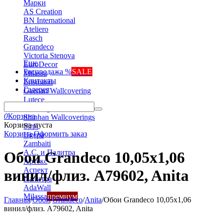
Марки
AS Creation
BN International
Ateliero
Rasch
Grandeco
Victoria Stenova
Еще
EuroDecor
Распродажа %
SALE
Milassa
Контакты
Erismann
Галерея
Gaenari Wallcovering
Lutece
Marburg
0
Корзина
Shinhan Wallcoverings
Корзина пуста
Sirpi
Корзина
Оформить заказ
Ugepa
Zambaiti
А.С. и Палитра
Обои Grandeco 10,05х1,06
Артекс
Аспект
винил/флиз. A79602, Anita
Палитра
AdaWall
Milassa
премиум
Главная
/
Обои
/
Grandeco
/
Anita
/
Обои Grandeco 10,05х1,06
винил/флиз. A79602, Anita