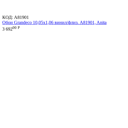
КОД:
A81901
Обои Grandeco 10,05х1,06 винил/флиз. A81901, Anita
00
Р
3 692