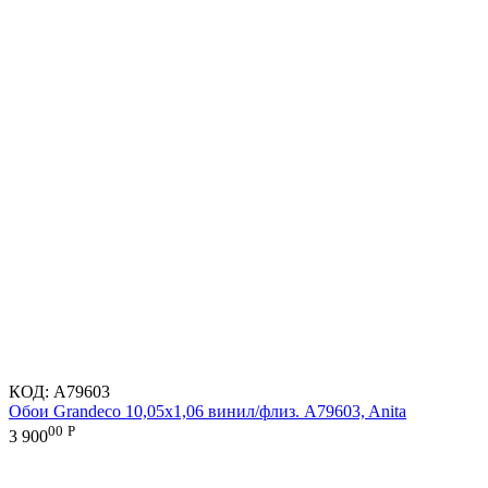
КОД:
A79603
Обои Grandeco 10,05х1,06 винил/флиз. A79603, Anita
00
Р
3 900