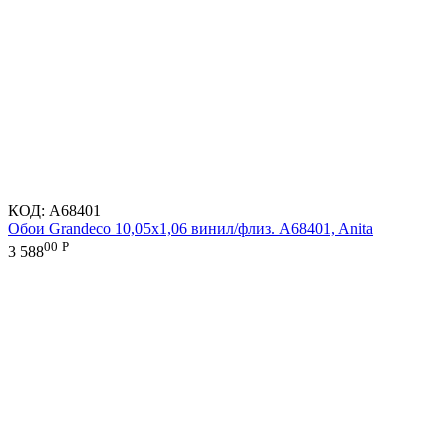
КОД:
A68401
Обои Grandeco 10,05х1,06 винил/флиз. A68401, Anita
00
Р
3 588