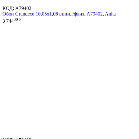
КОД:
A79402
Обои Grandeco 10,05х1,06 винил/флиз. A79402, Anita
00
Р
3 744