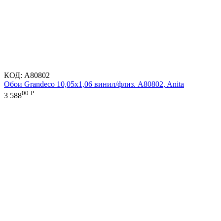
КОД:
A80802
Обои Grandeco 10,05х1,06 винил/флиз. A80802, Anita
00
Р
3 588