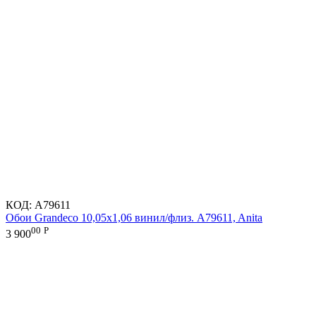
КОД:
A79611
Обои Grandeco 10,05х1,06 винил/флиз. A79611, Anita
00
Р
3 900