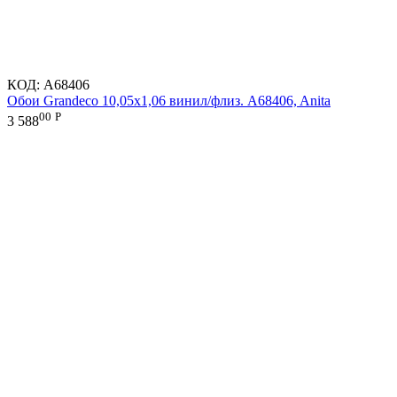
КОД:
A68406
Обои Grandeco 10,05х1,06 винил/флиз. A68406, Anita
00
Р
3 588