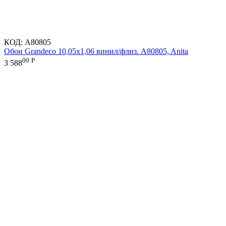
КОД:
A80805
Обои Grandeco 10,05х1,06 винил/флиз. A80805, Anita
00
Р
3 588