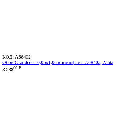
КОД:
A68402
Обои Grandeco 10,05х1,06 винил/флиз. A68402, Anita
00
Р
3 588