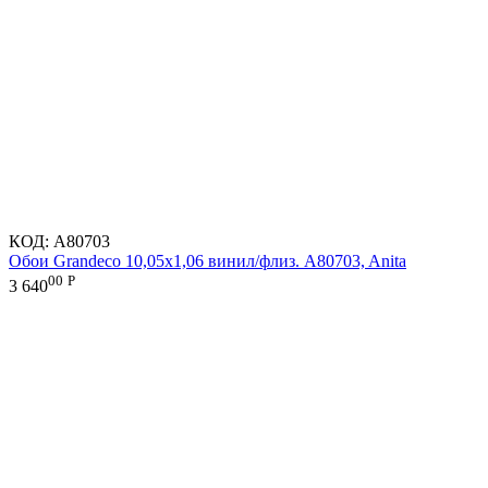
КОД:
A80703
Обои Grandeco 10,05х1,06 винил/флиз. A80703, Anita
00
Р
3 640