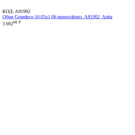
КОД:
A81902
Обои Grandeco 10,05х1,06 винил/флиз. A81902, Anita
00
Р
3 692