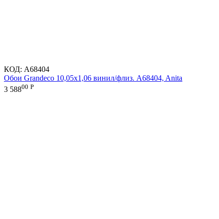
КОД:
A68404
Обои Grandeco 10,05х1,06 винил/флиз. A68404, Anita
00
Р
3 588