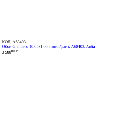
КОД:
A68403
Обои Grandeco 10,05х1,06 винил/флиз. A68403, Anita
00
Р
3 588