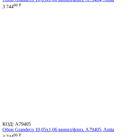
00
Р
3 744
КОД:
A79405
Обои Grandeco 10,05х1,06 винил/флиз. A79405, Anita
00
Р
3 744