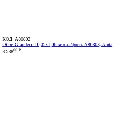
КОД:
A80803
Обои Grandeco 10,05х1,06 винил/флиз. A80803, Anita
00
Р
3 588