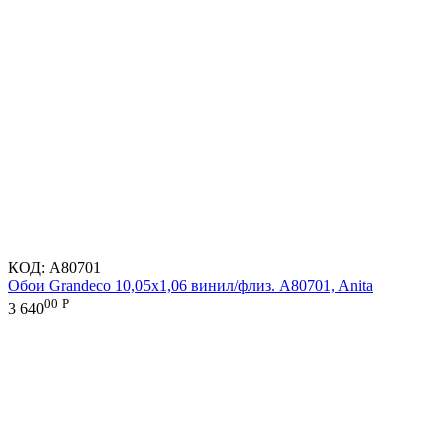
КОД:
A80701
Обои Grandeco 10,05х1,06 винил/флиз. A80701, Anita
00
Р
3 640