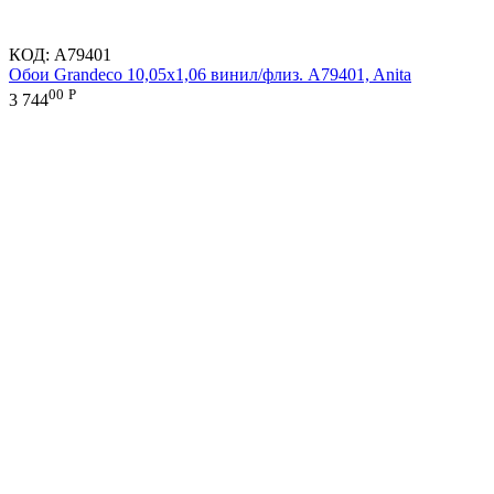
КОД:
A79401
Обои Grandeco 10,05х1,06 винил/флиз. A79401, Anita
00
Р
3 744