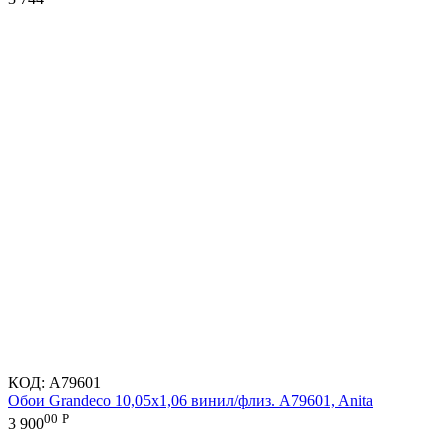
КОД:
A79601
Обои Grandeco 10,05х1,06 винил/флиз. A79601, Anita
00
Р
3 900