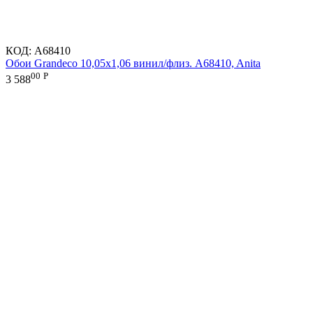
КОД:
A68410
Обои Grandeco 10,05х1,06 винил/флиз. A68410, Anita
00
Р
3 588