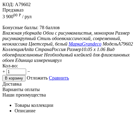
КОД:
A79602
Предзаказ
00
Р
3 900
/ рул
Бонусные баллы:
78 баллов
Влажная уборка
да
Обои с рисунком
листья, монохром
Размер
рисунка
крупный
Стиль обоев
классический, современный,
неоклассика
Цвет
серый, белый
Марка
Grandeco
Модель
A79602
Коллекция
Anita
Страна
Россия
Размер
10.05 х 1.06
Вид
обоев
флизелиновые
Необходимый клей
клей для флизелиновых
обоев
Единица измерения
рул
Кол-во:
+
−
Отложить
Сравнить
В корзину
Доставка
Варианты оплаты
Наши преимущества
Товары коллекции
Описание