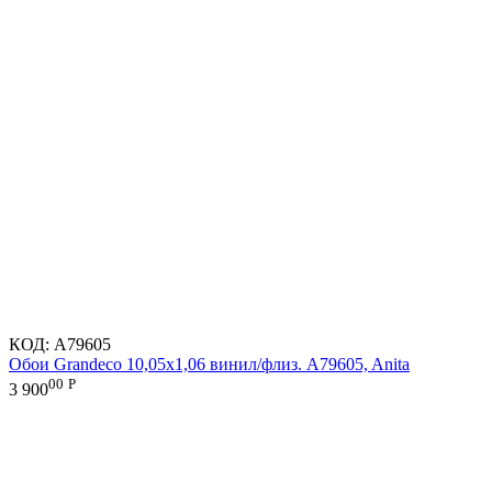
КОД:
A79605
Обои Grandeco 10,05х1,06 винил/флиз. A79605, Anita
00
Р
3 900