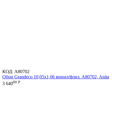
КОД:
A80702
Обои Grandeco 10,05х1,06 винил/флиз. A80702, Anita
00
Р
3 640