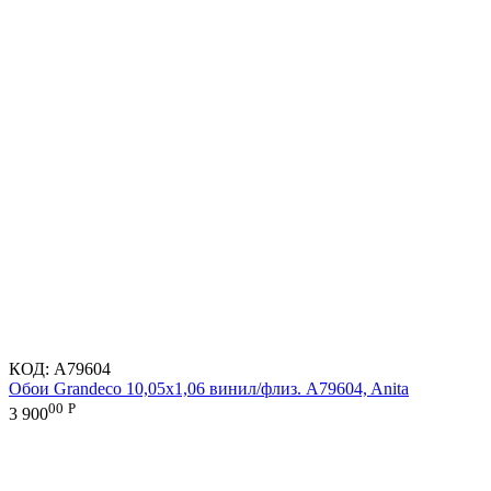
КОД:
A79604
Обои Grandeco 10,05х1,06 винил/флиз. A79604, Anita
00
Р
3 900