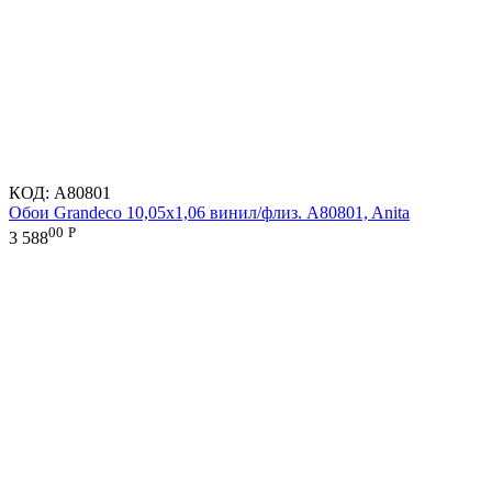
КОД:
A80801
Обои Grandeco 10,05х1,06 винил/флиз. A80801, Anita
00
Р
3 588