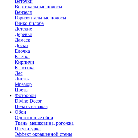
Веточки
Вертикальные полосы
Вензеля
Горизонтальные полосы
Гинко-билоба
Детские
Деревья
Дамаск
Доски
Елочка
Клетка
Кирпичи
Классика
Лес
Листья
Мрамор
Цветы
Фотообои
Divino Decor
Печать на заказ
Обои
Однотонные обои
Ткань, мешковина, рогожка
Штукатурка
Эффект окрашенной стены