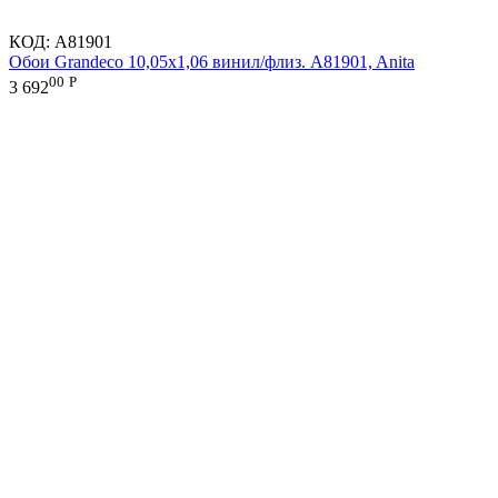
КОД:
A81901
Обои Grandeco 10,05х1,06 винил/флиз. A81901, Anita
00
Р
3 692