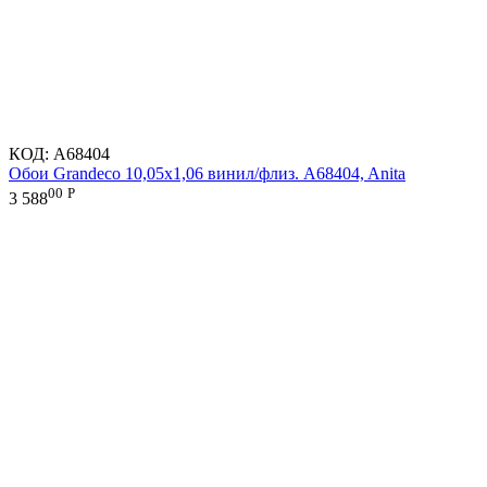
КОД:
A68404
Обои Grandeco 10,05х1,06 винил/флиз. A68404, Anita
00
Р
3 588