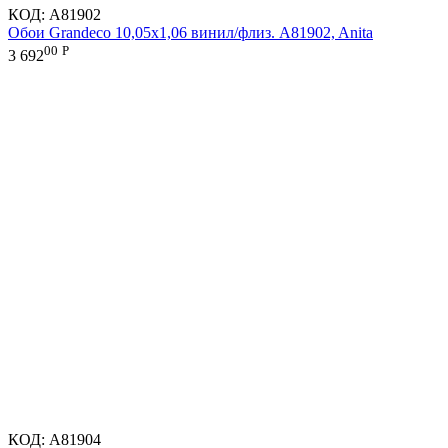
КОД:
A81902
Обои Grandeco 10,05х1,06 винил/флиз. A81902, Anita
00
Р
3 692
КОД:
A81904