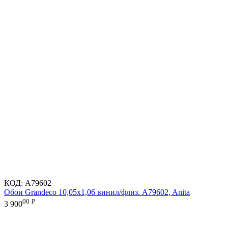
КОД:
A79602
Обои Grandeco 10,05х1,06 винил/флиз. A79602, Anita
00
Р
3 900