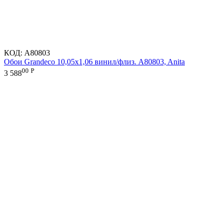
КОД:
A80803
Обои Grandeco 10,05х1,06 винил/флиз. A80803, Anita
00
Р
3 588