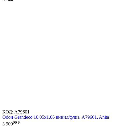
КОД:
A79601
Обои Grandeco 10,05х1,06 винил/флиз. A79601, Anita
00
Р
3 900