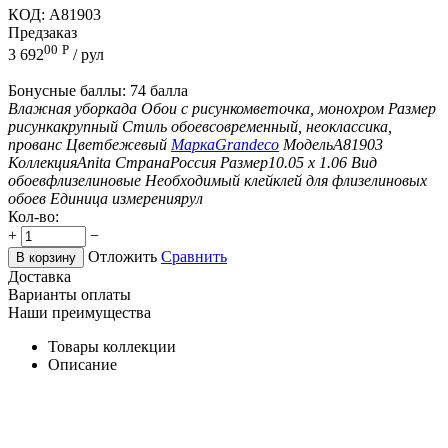
КОД:
A81903
Предзаказ
00
Р
3 692
/ рул
Бонусные баллы:
74 балла
Влажная уборка
да
Обои с рисунком
веточка, монохром
Размер
рисунка
крупный
Стиль обоев
современный, неоклассика,
прованс
Цвет
бежевый
Марка
Grandeco
Модель
A81903
Коллекция
Anita
Страна
Россия
Размер
10.05 х 1.06
Вид
обоев
флизелиновые
Необходимый клей
клей для флизелиновых
обоев
Единица измерения
рул
Кол-во:
+
−
Отложить
Сравнить
В корзину
Доставка
Варианты оплаты
Наши преимущества
Товары коллекции
Описание