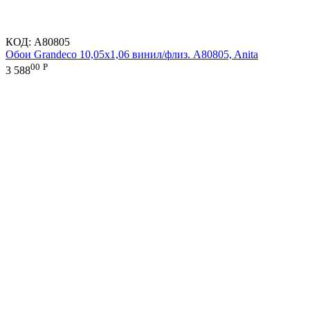
КОД:
A80805
Обои Grandeco 10,05х1,06 винил/флиз. A80805, Anita
00
Р
3 588