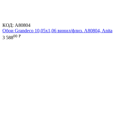
КОД:
A80804
Обои Grandeco 10,05х1,06 винил/флиз. A80804, Anita
00
Р
3 588