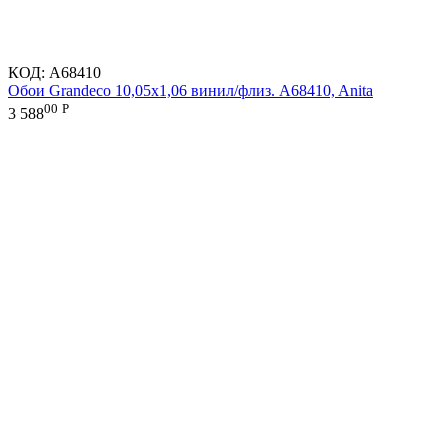
КОД:
A68410
Обои Grandeco 10,05х1,06 винил/флиз. A68410, Anita
00
Р
3 588