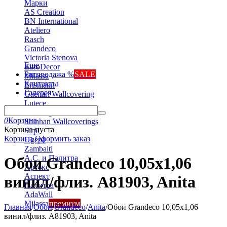
Марки
AS Creation
BN International
Ateliero
Rasch
Grandeco
Victoria Stenova
Еще
EuroDecor
Распродажа %
SALE
Milassa
Контакты
Erismann
Галерея
Gaenari Wallcovering
Lutece
Marburg
0
Корзина
Shinhan Wallcoverings
Корзина пуста
Sirpi
Корзина
Оформить заказ
Ugepa
Zambaiti
А.С. и Палитра
Обои Grandeco 10,05х1,06
Артекс
Аспект
винил/флиз. A81903, Anita
Палитра
AdaWall
Milassa
премиум
Главная
/
Обои
/
Grandeco
/
Anita
/
Обои Grandeco 10,05х1,06
винил/флиз. A81903, Anita