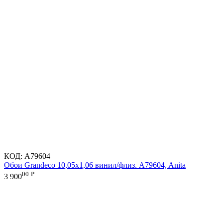
КОД:
A79604
Обои Grandeco 10,05х1,06 винил/флиз. A79604, Anita
00
Р
3 900