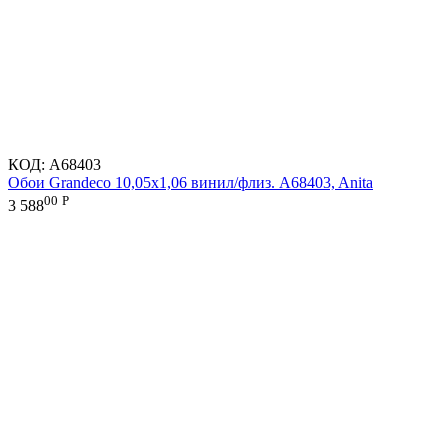
КОД:
A68403
Обои Grandeco 10,05х1,06 винил/флиз. A68403, Anita
00
Р
3 588