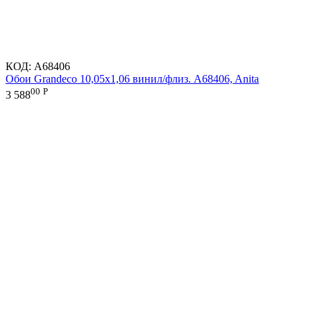
КОД:
A68406
Обои Grandeco 10,05х1,06 винил/флиз. A68406, Anita
00
Р
3 588