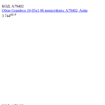
КОД:
A79402
Обои Grandeco 10,05х1,06 винил/флиз. A79402, Anita
00
Р
3 744