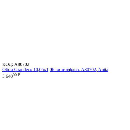
КОД:
A80702
Обои Grandeco 10,05х1,06 винил/флиз. A80702, Anita
00
Р
3 640