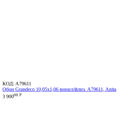
КОД:
A79611
Обои Grandeco 10,05х1,06 винил/флиз. A79611, Anita
00
Р
3 900