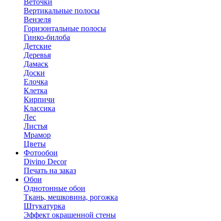
Веточки
Вертикальные полосы
Вензеля
Горизонтальные полосы
Гинко-билоба
Детские
Деревья
Дамаск
Доски
Елочка
Клетка
Кирпичи
Классика
Лес
Листья
Мрамор
Цветы
Фотообои
Divino Decor
Печать на заказ
Обои
Однотонные обои
Ткань, мешковина, рогожка
Штукатурка
Эффект окрашенной стены