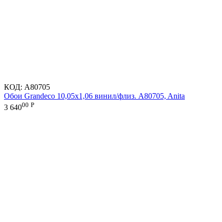
КОД:
A80705
Обои Grandeco 10,05х1,06 винил/флиз. A80705, Anita
00
Р
3 640