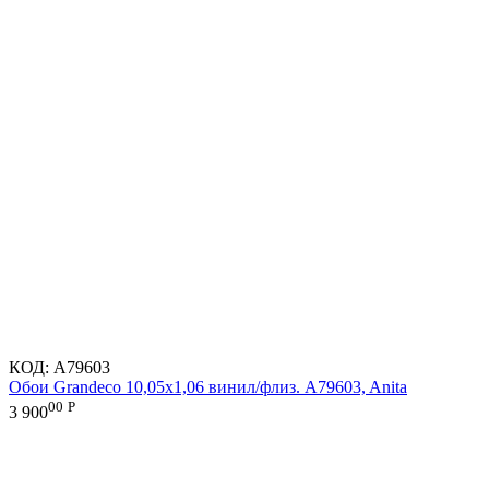
КОД:
A79603
Обои Grandeco 10,05х1,06 винил/флиз. A79603, Anita
00
Р
3 900