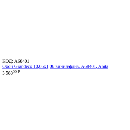
КОД:
A68401
Обои Grandeco 10,05х1,06 винил/флиз. A68401, Anita
00
Р
3 588