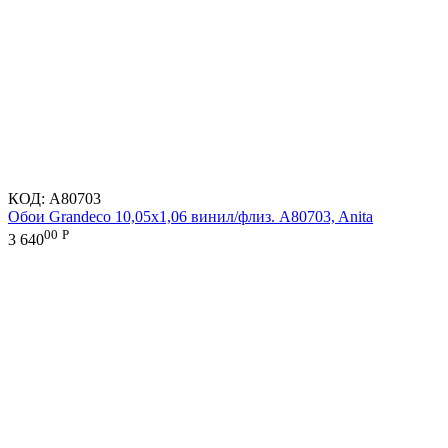
КОД:
A80703
Обои Grandeco 10,05х1,06 винил/флиз. A80703, Anita
00
Р
3 640