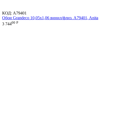
КОД:
A79401
Обои Grandeco 10,05х1,06 винил/флиз. A79401, Anita
00
Р
3 744