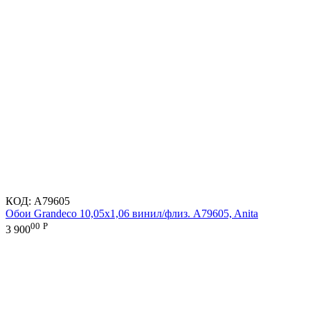
КОД:
A79605
Обои Grandeco 10,05х1,06 винил/флиз. A79605, Anita
00
Р
3 900