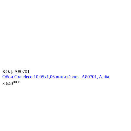
КОД:
A80701
Обои Grandeco 10,05х1,06 винил/флиз. A80701, Anita
00
Р
3 640