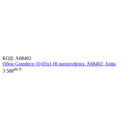
КОД:
A68402
Обои Grandeco 10,05х1,06 винил/флиз. A68402, Anita
00
Р
3 588