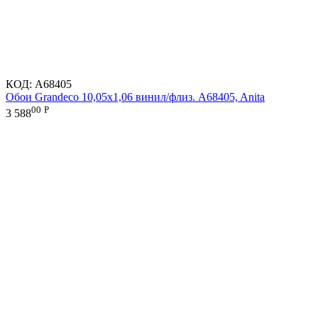
КОД:
A68405
Обои Grandeco 10,05х1,06 винил/флиз. A68405, Anita
00
Р
3 588