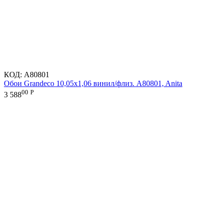
КОД:
A80801
Обои Grandeco 10,05х1,06 винил/флиз. A80801, Anita
00
Р
3 588