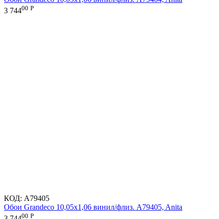
00
Р
3 744
КОД:
A79405
Обои Grandeco 10,05х1,06 винил/флиз. A79405, Anita
00
Р
3 744